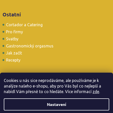
Ostatní
Cortador a Catering
Pro firmy
Svatby
Gastronomický orgasmus
Jak začít
Recepty
Cookies u nás sice neprodáváme, ale používáme je k
analýze našeho e-shopu, aby pro Vás byl co nejlepší a
Stavte se i u nás v Tapas Baru
nabídl Vám přesně to co hledáte. Více informac
í
zde
.
Nastavení