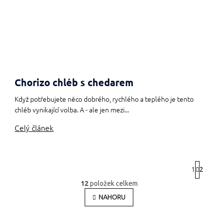
Chorizo chléb s chedarem
Když potřebujete něco dobrého, rychlého a teplého je tento
chléb vynikající volba. A - ale jen mezi...
Celý článek
S
1
2
t
r
12
položek celkem
O
á
v
NAHORU
n
l
k
o
á