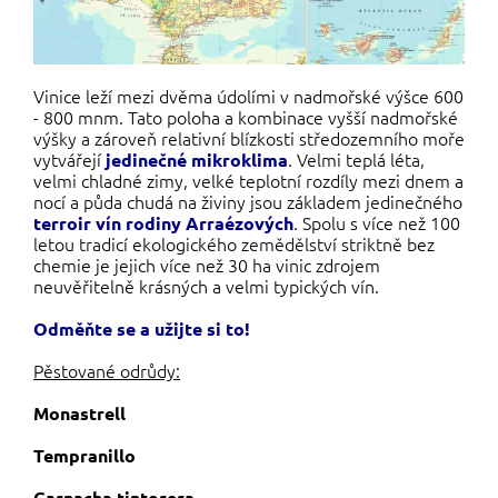
Vinice leží mezi dvěma údolími v nadmořské výšce 600
- 800 mnm. Tato poloha a kombinace vyšší nadmořské
výšky a zároveň relativní blízkosti středozemního moře
vytvářejí
. Velmi teplá léta,
jedinečné mikroklima
velmi chladné zimy, velké teplotní rozdíly mezi dnem a
nocí a půda chudá na živiny jsou základem jedinečného
. Spolu s více než 100
terroir vín rodiny Arraézových
letou tradicí ekologického zemědělství striktně bez
chemie je jejich více než 30 ha vinic zdrojem
neuvěřitelně krásných a velmi typických vín.
Odměňte se a užijte si to!
Pěstované odrůdy:
Monastrell
Tempranillo
Garnacha tintorera