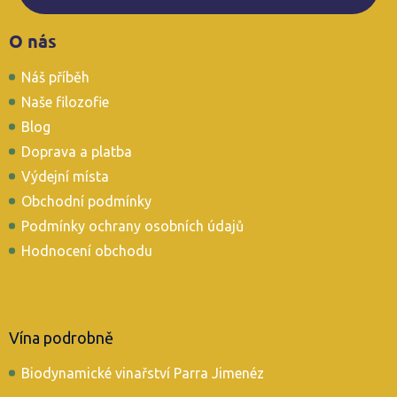
Z
O nás
á
p
Náš příběh
a
t
Naše filozofie
í
Blog
Doprava a platba
Výdejní místa
Obchodní podmínky
Podmínky ochrany osobních údajů
Hodnocení obchodu
Vína podrobně
Biodynamické vinařství Parra Jimenéz