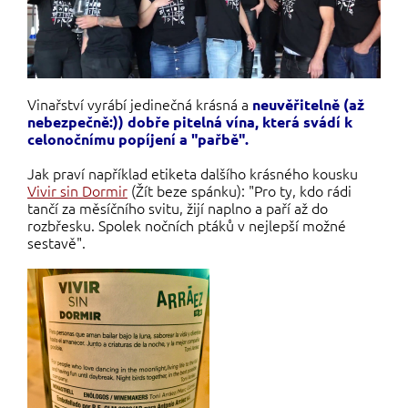
Vinařství vyrábí jedinečná krásná a
neuvěřitelně (až
nebezpečně:))
d
obře pitelná vína, která svádí k
celonočnímu popíjení a "pařbě".
Jak praví například etiketa dalšího krásného kousku
Vivir sin Dormir
(Žít beze spánku): "Pro ty, kdo rádi
tančí za měsíčního svitu, žijí naplno a paří až do
rozbřesku. Spolek nočních ptáků v nejlepší možné
sestavě".