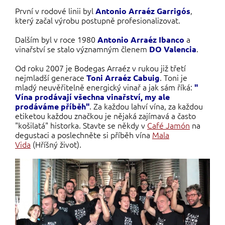
První v rodové linii byl
,
Antonio Arraéz Garrigós
který začal výrobu postupně profesionalizovat.
Dalším byl v roce 1980
a
Antonio Arraéz Ibanco
vinařství se stalo významným členem
.
DO Valencia
Od roku 2007 je Bodegas Arraéz v rukou již třetí
nejmladší generace
. Toni je
Toni Arraéz Cabuig
mladý neuvěřitelně energický vinař a jak sám říká:
"
Vína prodávají všechna vinařství, my ale
. Za každou lahví vína, za každou
prodáváme příběh"
etiketou každou značkou je nějaká zajímavá a často
"košilatá" historka. Stavte se někdy v
Café Jamón
na
degustaci a poslechněte si příběh vína
Mala
Vida
(Hříšný život).