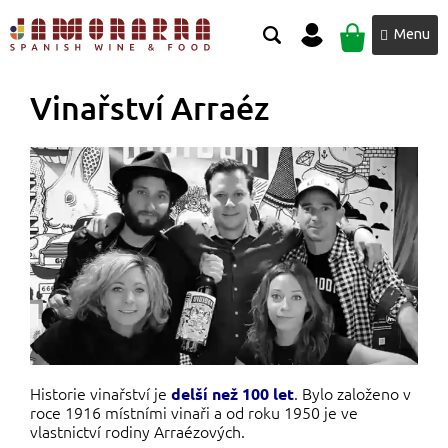
Přejít
NÁKUPNÍ
na
obsah
KOŠÍK
Vinařství Arraéz
Historie vinařství je
. Bylo založeno v
delší než 100 let
roce 1916 místními vinaři a od roku 1950 je ve
vlastnictví rodiny Arraézových.