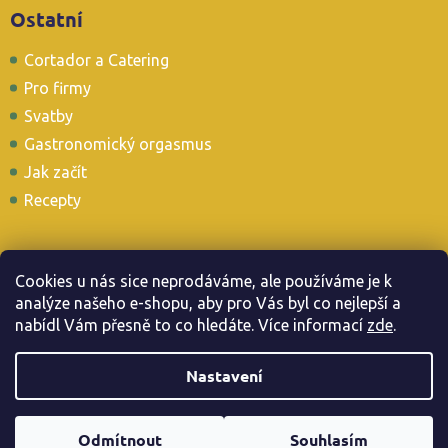
Ostatní
Cortador a Catering
Pro firmy
Svatby
Gastronomický orgasmus
Jak začít
Recepty
Cookies u nás sice neprodáváme, ale používáme je k
analýze našeho e-shopu, aby pro Vás byl co nejlepší a
Stavte se i u nás v Tapas Baru
nabídl Vám přesně to co hledáte. Více informac
í
zde
.
Nastavení
Copyright 2026
. Všechna práva vyhrazena.
Jamonarna.cz
Odmítnout
Souhlasím