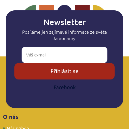
Newsletter
Posíláme jen zajímavé informace ze světa
Jamonarny.
Přihlásit se
Facebook
Z
O nás
á
p
Náš příběh