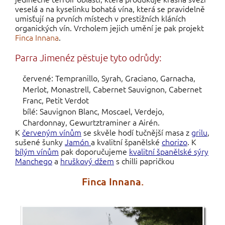
veselá a na kyselinku bohatá vína, která se pravidelně
umisťují na prvních místech v prestižních kláních
organických vín. Vrcholem jejich umění je pak projekt
Finca Innana
.
Parra Jimenéz pěstuje tyto odrůdy:
červené: Tempranillo, Syrah, Graciano, Garnacha,
Merlot, Monastrell, Cabernet Sauvignon, Cabernet
Franc, Petit Verdot
bílé: Sauvignon Blanc, Moscael, Verdejo,
Chardonnay, Gewurtztraminer a Airén.
K
červeným vínům
se skvěle hodí tučnější masa z
grilu
,
sušené šunky
Jamón
a kvalitní španělské
chorizo
. K
bílým vínům
pak doporučujeme
kvalitní španělské sýry
Manchego
a
hruškový džem
s chilli papričkou
Finca Innana.