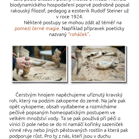
biodynamického hospodaření poprvé podrobně popsal
rakouský filozof, pedagog a ezoterik Rudolf Steiner už
v roce 1924.
Některé postupy se mohou zdát až téměř na
pomezí černé magie.
Například přípravek poeticky
nazvaný
“roháček”
.
Čerstvým hnojem napěchujeme uříznutý kravský
roh, který na podzim zakopeme do země. Na jaře pak
opět vykopeme, obsah vydlabeme a rozmícháme
pečlivě popsaným homeopatickým postupem ve
velkém množství vody. Ta se pak používá při péči o
vinici či pole nebo se do ní namáčí kořínky sazeniček
vinné révy nebo jiných pěstovaných rostlin a která pak
podporuje růst. Pro ty z nás, kteří jsou v duchu