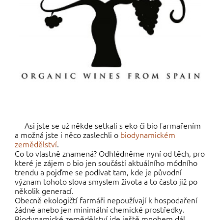
Asi jste se už někde setkali s eko či bio farmařením
a možná jste i něco zaslechli o
biodynamickém
zemědělství
.
Co to vlastně znamená? Odhlédněme nyní od těch, pro
které je zájem o bio jen součástí aktuálního módního
trendu a pojďme se podívat tam, kde je původní
význam tohoto slova smyslem života a to často již po
několik generací.
Obecně ekologičtí farmáři nepoužívají k hospodaření
žádné anebo jen minimální chemické prostředky.
Biodynamické zemědělství jde ještě mnohem dál.