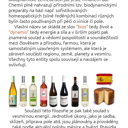
Chemii plně nahrazují přírodními tzv. biodynamickými
preparáty na bázi např. sofistikovaných
homeopatických (silně ředěných) kombinací různých
bylin často používaných při péči o vinice či pole.
Vlastní název se skládá ze slov
“bios”
tedy život a
“dynamis”
tedy energie a síla a v širším pojetí pak
znamená soulad a vědomí pospolitosti a sounáležitosti
mezi člověkem a přírodou, farmou, která je
samostatným uzavřeným systémem, ale která je
zároveň součástí regionu, země, planety a vesmíru.
Všechny tyto entity spolu souvisejí a navzájem se
ovlivňují.
Součástí této filozofie je pak také soulad s
vesmírnou energií. Jednotlivé úkony, jako je sadba,
sklizeň, příprava pole atd. jsou plánovány a prováděny
také podle aktuální polohy měsíce a hvězd. Pravidla