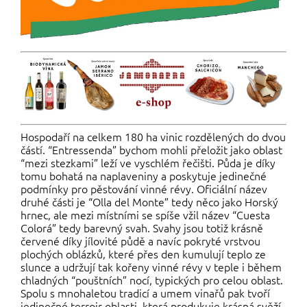
Hospodaří na celkem 180 ha vinic rozdělených do dvou
částí. “Entressenda” bychom mohli přeložit jako oblast
“mezi stezkami” leží ve vyschlém řečišti. Půda je díky
tomu bohatá na naplaveniny a poskytuje jedinečné
podmínky pro pěstování vinné révy. Oficiální název
druhé části je “Olla del Monte” tedy něco jako Horský
hrnec, ale mezi místními se spíše vžil název “Cuesta
Colorá” tedy barevný svah. Svahy jsou totiž krásně
červené díky jílovité půdě a navíc pokryté vrstvou
plochých oblázků, které přes den kumulují teplo ze
slunce a udržují tak kořeny vinné révy v teple i během
chladných “pouštních” nocí, typických pro celou oblast.
Spolu s mnohaletou tradicí a umem vinařů pak tvoří
jedinečné terroir oblasti, která produkuje krásná svěží