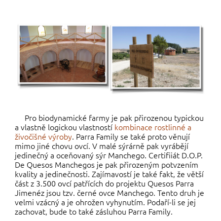
Pro biodynamické farmy je pak přirozenou typickou
a vlastně logickou vlastností
kombinace rostlinné a
živočišné výroby
. Parra Family se také proto věnují
mimo jiné chovu ovcí. V malé sýrárně pak vyrábějí
jedinečný a oceňovaný sýr Manchego. Certifiiát D.O.P.
De Quesos Manchegos je pak přirozeným potvzením
kvality a jedinečnosti. Zajímavostí je také fakt, že větší
část z 3.500 ovcí patřících do projektu Quesos Parra
Jimenéz jsou tzv. černé ovce Manchego. Tento druh je
velmi vzácný a je ohrožen vyhynutím. Podaří-li se jej
zachovat, bude to také zásluhou Parra Family.