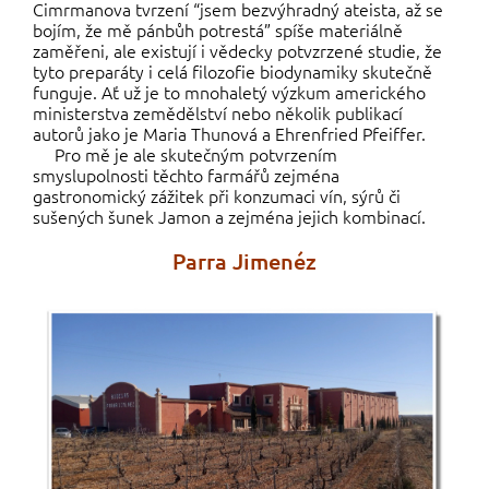
Cimrmanova tvrzení “jsem bezvýhradný ateista, až se
bojím, že mě pánbůh potrestá” spíše materiálně
zaměřeni, ale existují i vědecky potvzrzené studie, že
tyto preparáty i celá filozofie biodynamiky skutečně
funguje. Ať už je to mnohaletý výzkum amerického
ministerstva zemědělství nebo několik publikací
autorů jako je Maria Thunová a Ehrenfried Pfeiffer.
Pro mě je ale skutečným potvrzením
smyslupolnosti těchto farmářů zejména
gastronomický zážitek při konzumaci vín, sýrů či
sušených šunek Jamon a zejména jejich kombinací.
Parra Jimenéz