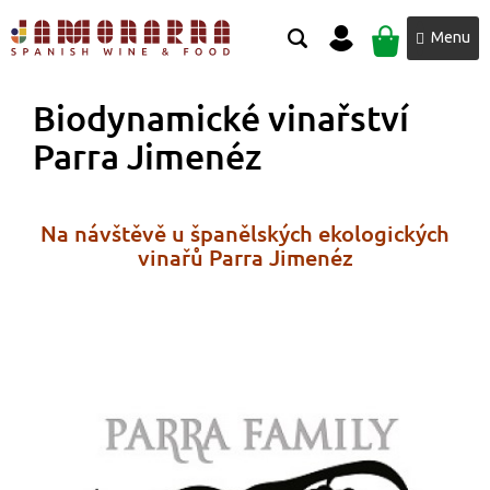
Přejít
NÁKUPNÍ
na
obsah
KOŠÍK
Biodynamické vinařství
Parra Jimenéz
Na návštěvě u španělských ekologických
vinařů Parra Jimenéz