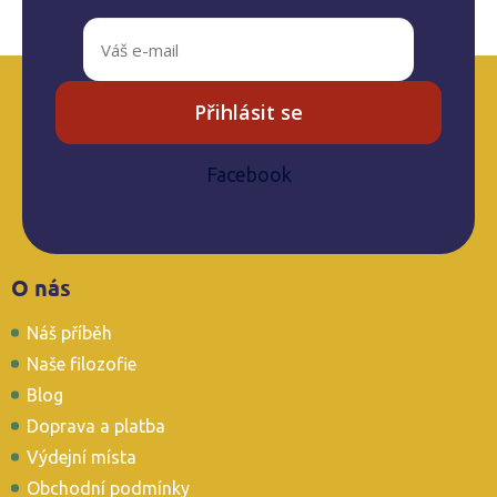
Přihlásit se
Facebook
Z
O nás
á
p
Náš příběh
a
t
Naše filozofie
í
Blog
Doprava a platba
Výdejní místa
Obchodní podmínky