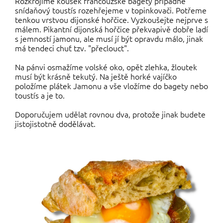
Rozkrojíme kousek francouzské bagety případně
snídaňový toustís rozehřejeme v topinkovači. Potřeme
tenkou vrstvou dijonské hořčice. Vyzkoušejte nejprve s
málem. Pikantní dijonská hořčice překvapivě dobře ladí
s jemností jamonu, ale musí jí být opravdu málo, jinak
má tendeci chuť tzv. "přeclouct".
Na pánvi osmažíme volské oko, opět zlehka, žloutek
musí být krásně tekutý. Na ještě horké vajíčko
položíme plátek Jamonu a vše vložíme do bagety nebo
toustís a je to.
Doporučujem udělat rovnou dva, protože jinak budete
jistojistotně dodělávat.