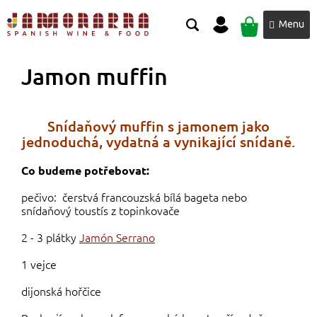
Přejít
NÁKUPNÍ
na
obsah
KOŠÍK
Jamon muffin
Snídaňový muffin s jamonem jako
jednoduchá, vydatná a vynikající snídaně.
Co budeme potřebovat:
pečivo: čerstvá francouzská bílá bageta nebo
snídaňový toustís z topinkovače
2 - 3 plátky
Jamón Serrano
1 vejce
dijonská hořčice