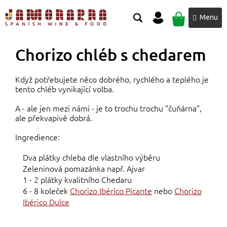
Přejít
NÁKUPNÍ
na
obsah
KOŠÍK
Chorizo chléb s chedarem
Když potřebujete něco dobrého, rychlého a teplého je
tento chléb vynikající volba.
A - ale jen mezi námi - je to trochu trochu "čuňárna",
ale překvapivě dobrá.
Ingredience:
Dva plátky chleba dle vlastního výběru
Zeleninová pomazánka např. Ajvar
1 - 2 plátky kvalitního Chedaru
6 - 8 koleček
Chorizo Ibérico Picante
nebo
Chorizo
Ibérico Dulce