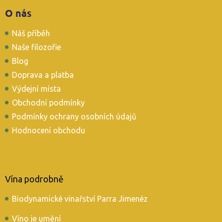
Z
O nás
á
p
Náš příběh
a
t
Naše filozofie
í
Blog
Doprava a platba
Výdejní místa
Obchodní podmínky
Podmínky ochrany osobních údajů
Hodnocení obchodu
Vína podrobně
Biodynamické vinařství Parra Jimenéz
Víno je umění