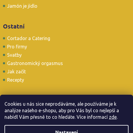
Jamón je jídlo
Ostatní
Cortador a Catering
Pro firmy
Svatby
Gastronomický orgasmus
Jak začít
Recepty
Cookies u nás sice neprodáváme, ale používáme je k
analýze našeho e-shopu, aby pro Vás byl co nejlepší a
Stavte se i u nás v Tapas Baru
nabídl Vám přesně to co hledáte. Více informac
í
zde
.
Nastavení