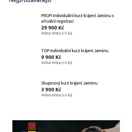
PROFI Individuální kurz krájení Jamónu s
oficiální registrací
29 900 Kč
Volná místa
(>5 ks)
TOP Individuální kurz krájení Jamónu
9 900 Kč
Volná místa
(>5 ks)
Skupinový kurz krájení Jamónu
3 900 Kč
Volná místa
(>5 ks)
V
ý
p