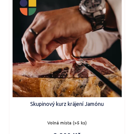
i
s
p
r
o
d
u
k
t
ů
Skupinový kurz krájení Jamónu
Volná místa
(>5 ks)