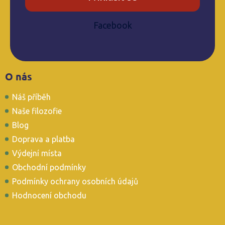
s
u
Facebook
Z
O nás
á
p
Náš příběh
a
t
Naše filozofie
í
Blog
Doprava a platba
Výdejní místa
Obchodní podmínky
Podmínky ochrany osobních údajů
Hodnocení obchodu