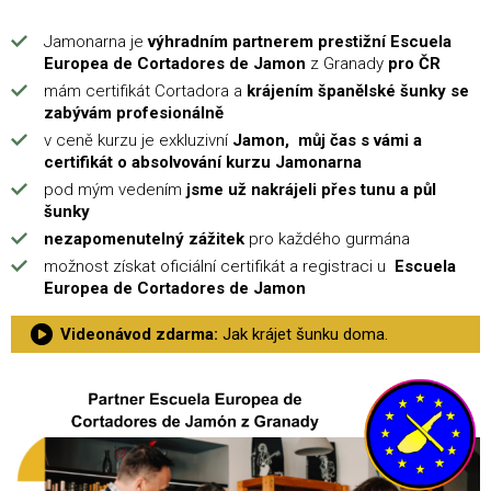
Jamonarna je
výhradním partnerem prestižní Escuela
Europea de Cortadores de Jamon
z Granady
pro ČR
mám certifikát Cortadora a
krájením španělské šunky se
zabývám profesionálně
v ceně kurzu je exkluzivní
Jamon, můj čas s vámi a
certifikát o absolvování kurzu Jamonarna
pod mým vedením
jsme už nakrájeli přes tunu a půl
šunky
nezapomenutelný zážitek
pro každého gurmána
možnost získat oficiální certifikát a registraci u
Escuela
Europea de Cortadores de Jamon
Videonávod zdarma:
Jak krájet šunku doma.