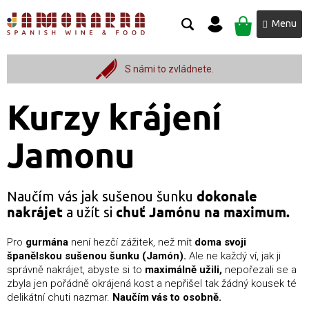
Přejít
NÁKUPNÍ
na
obsah
KOŠÍK
S námi to zvládnete.
Kurzy krájení
Jamonu
dokonale
Naučím vás jak sušenou šunku
nakrájet
chuť Jamónu na maximum.
a užít si
Pro
gurmána
není hezčí zážitek, než mít
doma svoji
španělskou sušenou šunku (Jamón).
Ale ne každý ví, jak ji
správně nakrájet, abyste si to
maximálně užili,
nepořezali se a
zbyla jen pořádně okrájená kost a nepřišel tak žádný kousek té
delikátní chuti nazmar.
Naučím vás to osobně.