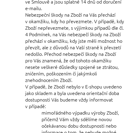
ve Smlouvě a jsou splatné 14 dnů od doručení
e-mailu.
Nebezpeční škody na Zboží na Vás přechází
v okamžiku, kdy ho převezmete. V případě, kdy
Zboží nepřevezmete, s výjimkou případů dle čl.
4
Podmínek, na Vás nebezpečí škody na Zboží
přechází v okamžiku, kdy jste měli možnost ho
převzít, ale z důvodů na Vaší straně k převzetí
nedošlo. Přechod nebezpečí škody na Zboží
pro Vás znamená, že od tohoto okamžiku
nesete veškeré důsledky spojené se ztrátou,
zničením, poškozením či jakýmkoli
znehodnocením Zboží.
V případě, že Zboží nebylo v E-shopu uvedeno
jako skladem a byla uvedena orientační doba
dostupnosti Vás budeme vždy informovat
v případě:
mimořádného výpadku výroby Zboží,
přičemž Vám vždy sdělíme novou
očekávanou dobu dostupnosti nebo
informace o tom, že nebude možné