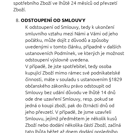
spotřebního Zboží ve lhůtě 24 měsíců od převzetí
Zboží.
ODSTOUPENÍ OD SMLOUVY
K odstoupení od Smlouvy, tedy k ukončení
smluvního vztahu mezi Námi a Vámi od jeho
počátku, může dojít z důvodů a způsoby
uvedenými v tomto článku, případně v dalších
ustanoveních Podmínek, ve kterých je možnost
odstoupení výslovně uvedena.
V případě, že jste spotřebitel, tedy osoba
kupující Zboží mimo rámec své podnikatelské
činnosti, máte v souladu s ustanovením §1829
občanského zákoníku právo odstoupit od
Smlouvy bez udání důvodu ve lhůtě 14 dnů
ode dne uzavření Smlouvy, resp. pokud se
jedná o koupi zboží, pak do čtrnácti dnů od
jeho převzetí. V případě, že jsme uzavřeli
Smlouvu, jejímž předmětem je několik kusů
Zboží nebo dodání několika částí Zboží, začíná
tato lhůta běžet až dnem dodání posledního