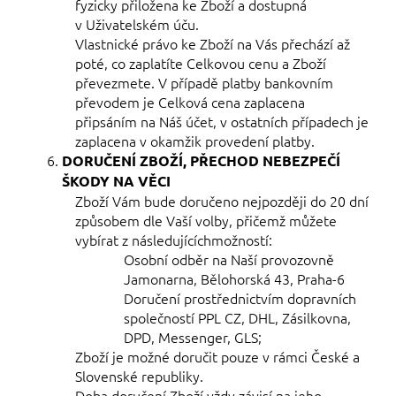
fyzicky přiložena ke Zboží a dostupná
v Uživatelském úču.
Vlastnické právo ke Zboží na Vás přechází až
poté, co zaplatíte Celkovou cenu a Zboží
převezmete. V případě platby bankovním
převodem je Celková cena zaplacena
připsáním na Náš účet, v ostatních případech je
zaplacena v okamžik provedení platby.
DORUČENÍ
ZBOŽÍ, PŘECHOD NEBEZPEČÍ
ŠKODY NA VĚCI
Zboží Vám bude doručeno nejpozději do 20 dní
způsobem dle Vaší volby, přičemž můžete
vybírat z následujícíchmožností:
Osobní odběr na Naší provozovně
Jamonarna, Bělohorská 43, Praha-6
Doručení prostřednictvím dopravních
společností PPL CZ, DHL, Zásilkovna,
DPD, Messenger, GLS;
Zboží je možné doručit pouze v rámci České
a
Slovenské republiky.
Doba doručení Zboží vždy závisí na jeho