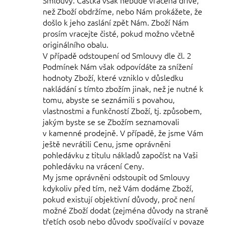
než Zboží obdržíme, nebo Nám prokážete, že
došlo k jeho zaslání zpět Nám. Zboží Nám
prosím vracejte čisté, pokud možno včetně
originálního obalu.
V případě odstoupení od Smlouvy dle čl. 2
Podmínek Nám však odpovídáte za snížení
hodnoty Zboží, které vzniklo v důsledku
nakládání s tímto zbožím jinak, než je nutné k
tomu, abyste se seznámili s povahou,
vlastnostmi a funkčností Zboží, tj. způsobem,
jakým byste se se Zbožím seznamovali
v kamenné prodejně. V případě, že jsme Vám
ještě nevrátili Cenu, jsme oprávněni
pohledávku z titulu nákladů započíst na Vaši
pohledávku na vrácení Ceny.
My jsme oprávněni odstoupit od Smlouvy
kdykoliv před tím, než Vám dodáme Zboží,
pokud existují objektivní důvody, proč není
možné Zboží dodat (zejména důvody na straně
třetích osob nebo důvody spočívající v povaze