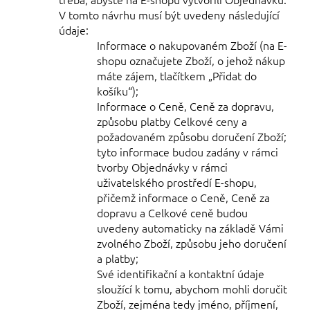
V tomto návrhu musí být uvedeny následující
údaje:
Informace o nakupovaném Zboží (na E-
shopu označujete Zboží, o jehož nákup
máte zájem, tlačítkem „Přidat do
košíku“);
Informace o Ceně, Ceně za dopravu,
způsobu platby Celkové ceny a
požadovaném způsobu doručení Zboží;
tyto informace budou zadány v rámci
tvorby Objednávky v rámci
uživatelského prostředí E-shopu,
přičemž informace o Ceně, Ceně za
dopravu a Celkové ceně budou
uvedeny automaticky na
základě Vámi
zvolného Zboží, způsobu jeho doručení
a platby;
Své identifikační a kontaktní údaje
sloužící k tomu, abychom mohli doručit
Zboží, zejména tedy jméno, příjmení,