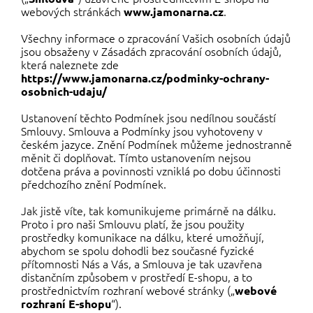
webových stránkách
.
www.jamonarna.cz
Všechny informace o zpracování Vašich osobních údajů
jsou obsaženy v Zásadách zpracování osobních údajů,
která naleznete zde
https://www.jamonarna.cz/podminky-ochrany-
osobnich-udaju/
Ustanovení těchto Podmínek jsou nedílnou součástí
Smlouvy. Smlouva a Podmínky jsou vyhotoveny v
českém jazyce. Znění Podmínek můžeme jednostranně
měnit či doplňovat. Tímto ustanovením nejsou
dotčena práva a povinnosti vzniklá po dobu účinnosti
předchozího znění Podmínek.
Jak jistě víte, tak komunikujeme primárně na dálku.
Proto i pro naši Smlouvu platí, že jsou použity
prostředky komunikace na dálku, které umožňují,
abychom se spolu dohodli bez současné fyzické
přítomnosti Nás a Vás, a Smlouva je tak uzavřena
distančním způsobem v prostředí E-shopu, a to
prostřednictvím rozhraní webové stránky („
webové
“).
rozhraní E-shopu