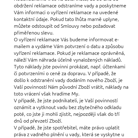
obdržení reklamace odstraníme vady a poskytneme
Vám informaci o vyřízení reklamace na uvedené
kontaktní údaje. Pokud tato lhůta marně uplyne,
můžete odstoupit od Smlouvy nebo požadovat
přiměřenou slevu.
O vyřízení reklamace Vás budeme informovat e-
mailem a vydáme Vám potvrzení o datu a způsobu
vyřízení reklamace. Pokud je reklamace oprávněná,
náleží Vám náhrada účelně vynaložených nákladů.
Tyto náklady jste povinni prokázat, např. účtenkami
či potvrzeními o ceně za dopravu. V případě, že
došlo k odstranění vady dodáním nového Zboží, je
Vaší povinností Nám původní Zboží vrátit, náklady na
toto vrácení však hradíme My.
V případě, že jste podnikateli, je Vaší povinností
oznámit a vytknout vadu bez zbytečného odkladu
poté, co jste ji mohli zjistit, nejpozději však do tří
dnů od převzetí Zboží.
V případě, že jste spotřebitel, máte právo uplatit
práva z vadného plnění u vady, která se vyskytne u