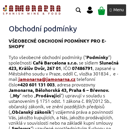
Přejít
NÁKUPNÍ
na
obsah
KOŠÍK
Obchodní podmínky
VŠEOBECNÉ OBCHODNÍ PODMÍNKY PRO E-
SHOPY
Tyto všeobecné obchodní podmínky (“
”)
Podmínky
společnosti
se sídlem
Café Barcelona s.r.o.
Slunečná
, IČO
, zapsané u
423, Králův Dvůr, 267 01
07486791
Městského soudu v Praze, oddíl C, vložka 301834 ,
e
-
mail
telefonní
jamonarna@jamonarna.cz
číslo
, adresa provozovny
+420 601 131 003
Jamonarna, Bělohorská 43, Praha 6 – Břevnov.
(„
” nebo „
”) upravují v souladu s
My
Prodávající
ustanovením § 1751 odst. 1 zákona č. 89/2012 Sb.,
občanský zákoník, ve znění pozdějších předpisů
(„
“) vzájemná práva a povinnosti
Občanský zákoník
Vás, jakožto kupujících, a Nás, jakožto prodávajících,
vzniklá v souvislosti nebo na základě kupní smlouvy
(„
“) uzavřené prostřednictvím E-shopu na
Smlouva