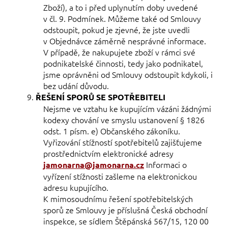
Zboží), a to i před uplynutím doby uvedené
v čl. 9. Podmínek. Můžeme také od Smlouvy
odstoupit, pokud je zjevné, že jste uvedli
v Objednávce záměrně nesprávné informace.
V případě, že nakupujete zboží v rámci své
podnikatelské činnosti, tedy jako podnikatel,
jsme oprávněni od Smlouvy odstoupit kdykoli, i
bez udání důvodu.
ŘEŠENÍ SPORŮ SE SPOTŘEBITELI
Nejsme ve vztahu ke kupujícím vázáni žádnými
kodexy chování ve smyslu ustanovení § 1826
odst. 1 písm. e) Občanského zákoníku.
Vyřizování stížností spotřebitelů zajišťujeme
prostřednictvím elektronické adresy
Informaci o
jamonarna@jamonarna.cz
vyřízení stížnosti zašleme na elektronickou
adresu kupujícího.
K mimosoudnímu řešení spotřebitelských
sporů ze Smlouvy je příslušná Česká obchodní
inspekce, se sídlem Štěpánská 567/15, 120 00