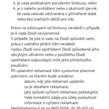
je vada podstatným porušením Smlouvy; nebo
je z našeho prohlášení nebo z okolností zjevné,
že vada nebude odstraněna v přiměřené době
nebo bez značných obtíží pro Vás.
Právo na odstoupení od Smlouvy nenáleží v případě,
je-li vada Zboží nevýznamná.
V případě, že jste si vadu na Zboží způsobili sami,
práva z vadného plnění Vám nenáleží.
Vadou Zboží není opotřebení Zboží způsobené jeho
obvyklým užíváním nebo u použitého Zboží
opotřebení odpovídající míře jeho předchozího
používání.
Při uplatnění reklamace Vám vystavíme písemné
potvrzení, ve kterém bude uvedeno:
datum, kdy jste reklamaci uplatnili;
co je obsahem reklamace;
jaký způsob vyřízení reklamace požadujete;
Vaše kontaktní údaje pro účely poskytnutí
informace o vyřízení reklamace.
Nedohodneme-li se na delší lhůtě, do 30 dnů od