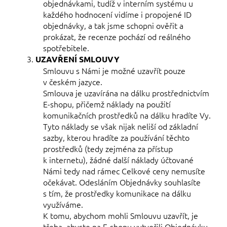
objednávkami, tudíž v interním systému u
každého hodnocení vidíme i propojené ID
objednávky, a tak jsme schopni ověřit a
prokázat, že recenze pochází od reálného
spotřebitele.
UZAVŘENÍ SMLOUVY
Smlouvu s Námi je možné uzavřít pouze
v českém jazyce.
Smlouva je uzavírána na dálku prostřednictvím
E-shopu, přičemž náklady na použití
komunikačních prostředků na dálku hradíte Vy.
Tyto náklady se však nijak neliší od základní
sazby, kterou hradíte za používání těchto
prostředků (tedy zejména za přístup
k internetu), žádné další náklady účtované
Námi tedy nad rámec Celkové ceny nemusíte
očekávat. Odesláním Objednávky souhlasíte
s tím, že prostředky komunikace na dálku
využíváme.
K tomu, abychom mohli Smlouvu uzavřít, je
třeba, abyste na E-shopu vytvořili Objednávku.