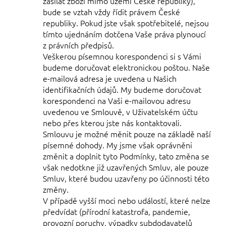
zasílat zboží mimo území České republiky),
bude se vztah vždy řídit právem České
republiky. Pokud jste však spotřebitelé, nejsou
tímto ujednáním dotčena Vaše práva plynoucí
z právních předpisů.
Veškerou písemnou korespondenci si s Vámi
budeme doručovat elektronickou poštou. Naše
e-mailová adresa je uvedena u Našich
identifikačních údajů. My budeme doručovat
korespondenci na Vaši e-mailovou adresu
uvedenou ve Smlouvě, v Uživatelském účtu
nebo přes kterou jste nás kontaktovali.
Smlouvu je možné měnit pouze na základě naší
písemné dohody. My jsme však oprávněni
změnit a doplnit tyto Podmínky, tato změna se
však nedotkne již uzavřených Smluv, ale pouze
Smluv, které budou uzavřeny po účinnosti této
změny.
V případě vyšší moci nebo událostí, které nelze
předvídat (přírodní katastrofa, pandemie,
provozní poruchy, výpadky subdodavatelů