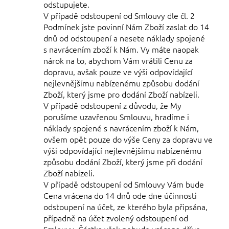
odstupujete.
V případě odstoupení od Smlouvy dle čl. 2
Podmínek jste povinní Nám Zboží zaslat do 14
dnů od odstoupení a nesete náklady spojené
s navrácením zboží k Nám. Vy máte naopak
nárok na to, abychom Vám vrátili Cenu za
dopravu, avšak pouze ve výši odpovídající
nejlevnějšímu nabízenému způsobu dodání
Zboží, který jsme pro dodání Zboží nabízeli.
V případě odstoupení z důvodu, že My
porušíme uzavřenou Smlouvu, hradíme i
náklady spojené s navrácením zboží k Nám,
ovšem opět pouze do výše Ceny za dopravu ve
výši odpovídající nejlevnějšímu nabízenému
způsobu dodání Zboží, který jsme při dodání
Zboží nabízeli.
V případě odstoupení od Smlouvy Vám bude
Cena vrácena do 14 dnů ode dne účinnosti
odstoupení na účet, ze kterého byla připsána,
případně na účet zvolený odstoupení od
Smlouvy. Částka však nebude vrácena dříve,