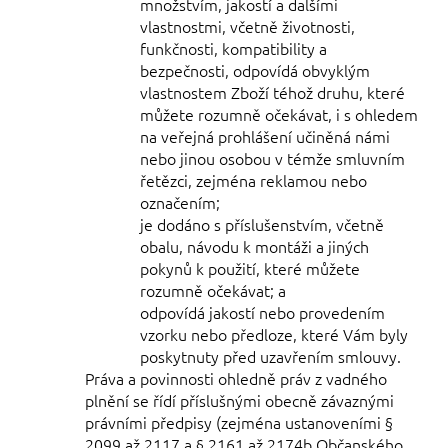
množstvím, jakostí a dalšími
vlastnostmi, včetně životnosti,
funkčnosti, kompatibility a
bezpečnosti, odpovídá obvyklým
vlastnostem Zboží téhož druhu, které
můžete rozumně očekávat, i s ohledem
na veřejná prohlášení učiněná námi
nebo jinou osobou v témže smluvním
řetězci, zejména reklamou nebo
označením;
je dodáno s příslušenstvím, včetně
obalu, návodu k montáži a jiných
pokynů k použití, které můžete
rozumně očekávat; a
odpovídá jakostí nebo provedením
vzorku nebo předloze, které Vám byly
poskytnuty před uzavřením smlouvy.
Práva a povinnosti ohledně práv z vadného
plnění se řídí příslušnými obecně závaznými
právními předpisy (zejména ustanoveními §
2099 až 2117 a § 2161 až 2174b Občanského