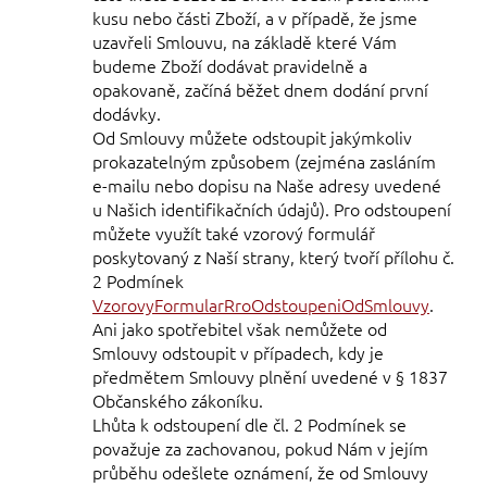
kusu nebo části Zboží, a v případě, že jsme
uzavřeli Smlouvu, na základě které Vám
budeme Zboží dodávat pravidelně a
opakovaně, začíná běžet dnem dodání první
dodávky.
Od Smlouvy můžete odstoupit jakýmkoliv
prokazatelným způsobem (zejména zasláním
e-mailu nebo dopisu na Naše adresy uvedené
u Našich identifikačních údajů). Pro odstoupení
můžete využít také vzorový formulář
poskytovaný z Naší strany, který tvoří přílohu č.
2 Podmínek
VzorovyFormularRroOdstoupeniOdSmlouvy
.
Ani jako spotřebitel však nemůžete od
Smlouvy odstoupit v případech, kdy je
předmětem Smlouvy plnění uvedené v § 1837
Občanského zákoníku.
Lhůta k odstoupení dle čl. 2 Podmínek se
považuje za zachovanou, pokud Nám v jejím
průběhu odešlete oznámení, že od Smlouvy