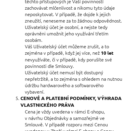
těchto přístupových je Vaší povinností
zachovávat mlčenlivost a nikomu tyto údaje
neposkytovat. V případě, že dojde k jejich
zneužití, neneseme za to žádnou odpovědnost.
Uživatelský účet je osobní, a nejste tedy
oprávněni umožnit jeho využívání třetím
osobám.
Váš Uživatelský
účet můžeme zrušit, a to
zejména v případě, když jej více, než
10 let
nevyužíváte, či v případě, kdy porušíte své
povinnosti dle Smlouvy.
Uživatelský účet nemusí být dostupný
nepřetržitě, a to zejména s ohledem na nutnou
údržbu hardwarového a softwarového
vybavení.
CENOVÉ
A PLATEBNÍ PODMÍNKY, VÝHRADA
VLASTNICKÉHO PRÁVA
Cena je vždy uvedena v rámci E-shopu,
v návrhu Objednávky a samozřejmě ve
Smlouvě. V případě rozporu mezi Cenou
uvedenou u Zboží v rámci E-shopu a Cenou