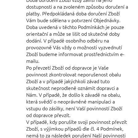
dostupnosti a na zvoleném způsobu doručení a
platby. Předpokládaná doba doručení Zboží
Vám bude sdělena v potvrzení Objednávky.
Doba uvedená v těchto Podmínkách je pouze
orientační a může se lišit od skutečné doby
dodání. V případě osobního odběru na
provozovně Vás vždy o možnosti vyzvednutí
Zboží budeme informovat prostřednictvím e-
mailu.
Po převzetí Zboží od dopravce je Vaše
povinnost zkontrolovat neporušenost obalu
Zboží a v případě jakýchkoli závad tuto
skutečnost neprodleně oznámit dopravci a
Nám. V případě, že došlo k závadě na obalu,
která svědčí o neoprávněné manipulaci a
vstupu do zásilky, není Vaší povinností Zboží
od dopravce převzít.
V případě, kdy porušíte svoji povinnost převzít
Zboží, s výjimkou případů dle čl.
4
Podmínek,
nemá to za následek porušení Naší povinnosti