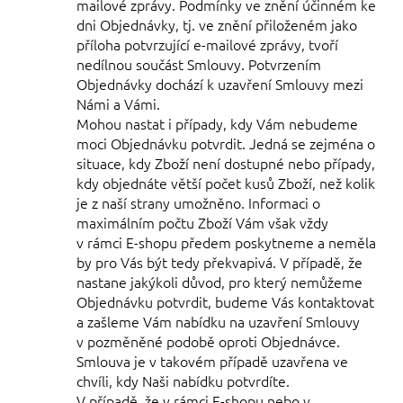
mailové zprávy. Podmínky ve znění účinném ke
dni Objednávky, tj. ve znění přiloženém jako
příloha potvrzující e-mailové zprávy, tvoří
nedílnou součást Smlouvy. Potvrzením
Objednávky dochází k uzavření Smlouvy mezi
Námi a Vámi.
Mohou nastat i případy, kdy Vám nebudeme
moci Objednávku potvrdit. Jedná se zejména o
situace, kdy Zboží není dostupné nebo případy,
kdy objednáte větší počet kusů Zboží, než kolik
je z naší strany umožněno. Informaci o
maximálním počtu Zboží Vám však vždy
v rámci E-shopu předem poskytneme a neměla
by pro Vás být tedy překvapivá. V případě, že
nastane jakýkoli důvod, pro který nemůžeme
Objednávku potvrdit, budeme Vás kontaktovat
a zašleme Vám nabídku na uzavření Smlouvy
v pozměněné podobě oproti Objednávce.
Smlouva je v takovém případě uzavřena ve
chvíli, kdy Naši nabídku
potvrdíte.
V případě, že v rámci E-shopu nebo v