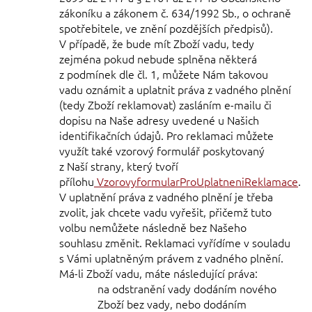
zákoníku a zákonem č. 634/
1992 Sb., o ochraně
spotřebitele, ve znění pozdějších předpisů).
V případě, že
bude mít Zboží vadu, tedy
zejména pokud nebude splněna některá
z podmínek dle čl.
1
, můžete Nám takovou
vadu oznámit a uplatnit práva z vadného plnění
(tedy Zboží reklamovat) zasláním e-mailu či
dopisu na Naše adresy uvedené u Našich
identifikačních údajů. Pro reklamaci můžete
využít také vzorový formulář poskytovaný
z Naší strany, který tvoří
přílohu
VzorovyformularProUplatneniReklamace
.
V uplatnění práva z vadného plnění je třeba
zvolit, jak chcete vadu vyřešit, přičemž tuto
volbu nemůžete následně bez Našeho
souhlasu změnit. Reklamaci vyřídíme v souladu
s Vámi uplatněným právem z vadného plnění.
Má-li Zboží vadu, máte následující práva:
na odstranění vady dodáním nového
Zboží bez vady, nebo dodáním