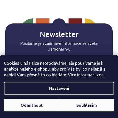
Newsletter
Posíláme jen zajímavé informace ze světa
Jamonarny.
Cookies u nás sice neprodáváme, ale používáme je k
analýze našeho e-shopu, aby pro Vás byl co nejlepší a
nabídl Vám přesně to co hledáte. Více informac
í
zde
.
Přihlásit se
Nastavení
Facebook
Odmítnout
Souhlasím
Z