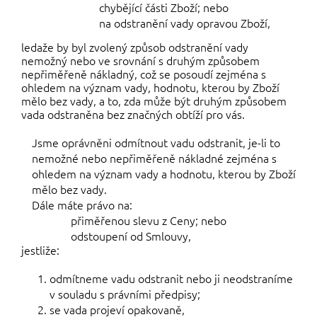
chybějící části Zboží; nebo
na odstranění vady opravou Zboží,
ledaže by byl zvolený způsob odstranění vady
nemožný nebo ve srovnání s druhým způsobem
nepřiměřeně nákladný, což se posoudí zejména s
ohledem na význam vady, hodnotu, kterou by Zboží
mělo bez vady, a to, zda může být druhým způsobem
vada odstraněna bez značných obtíží pro vás.
Jsme oprávněni odmítnout vadu odstranit, je-li to
nemožné nebo nepřiměřeně nákladné zejména s
ohledem na význam vady a hodnotu, kterou by Zboží
mělo bez vady.
Dále máte právo na:
přiměřenou slevu z Ceny; nebo
odstoupení od Smlouvy,
jestliže:
odmítneme vadu odstranit nebo ji neodstraníme
v souladu s právními předpisy;
se vada projeví opakovaně,