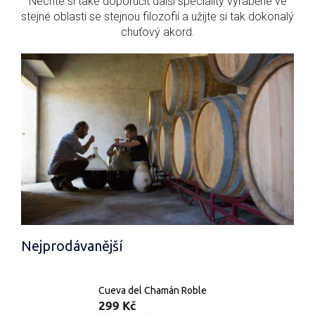
Nechte si také doporučit další speciality vyráběné ve
stejné oblasti se stejnou filozofií a užijte si tak dokonalý
chuťový akord.
Nejprodávanější
Cueva del Chamán Roble
299 Kč