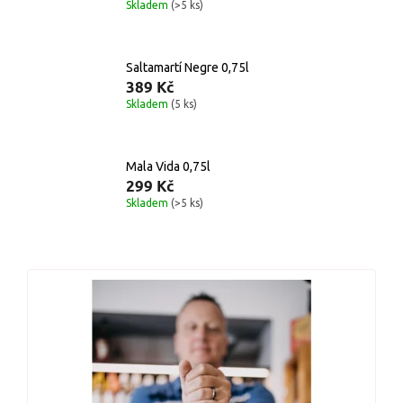
Skladem
(>5 ks)
Saltamartí Negre 0,75l
389 Kč
Skladem
(5 ks)
Mala Vida 0,75l
299 Kč
Skladem
(>5 ks)
V
ý
p
i
s
p
r