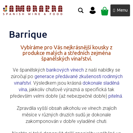
Přejít
NÁKUPNÍ
na
obsah
KOŠÍK
Barrique
Vybíráme pro Vás nejkrásnější kousky z
produkce malých a středních zejména
španělských vinařství.
Ve španělských
barikových vínech
z naší nabídky se
zúročují po
generace předávané zkušenosti rodinných
vinařství
. Výsledkem jsou krásná
dokonale sladěná
vína
, jakkoliv chuťově výrazná a specifická tak
především velmi dobře (až nebezpečně dobře)
pitelná
.
Zpravdila vyšší obsah alkoholu ve vínech zrajícíh
měsíce v různých druzích sudů je dokonale
zakomponován v dobře vyladěné chuti.