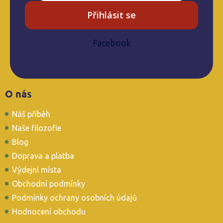
u
Přihlásit se
Facebook
Z
O nás
á
p
Náš příběh
a
t
Naše filozofie
í
Blog
Doprava a platba
Výdejní místa
Obchodní podmínky
Podmínky ochrany osobních údajů
Hodnocení obchodu