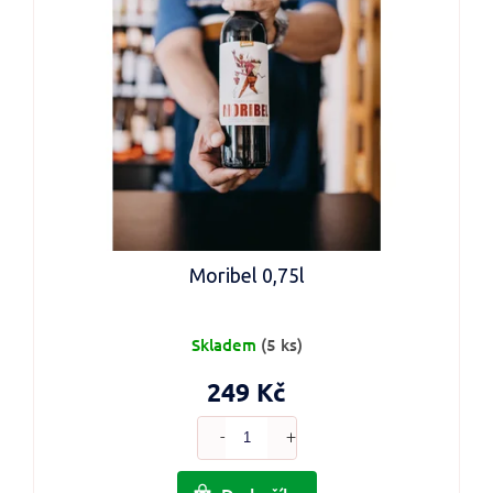
o
d
u
k
t
ů
Moribel 0,75l
Skladem
(5 ks)
249 Kč