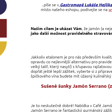
..píše se v
Gastromapě Lukáše Hejlíka
místo našeho eshopu, podívejte se na
w
, že jamón (a ne
Naším cílem je ukázat Vám
jako další možnost pravidelného stravování
Jakkoliv etalonem je pro nás především kvalit
opravdu co nejlevnější alternativu pro pravid
velký talíř, který nasytí) s křupavou rajčatovo
dopřát ještě lepší zážitek, vyberte si z připra
špičkového vína budete mít úžasný kulinářský
Sušené šunky Jamón Serrano (z 
Je to neskutečně dobré! Nabídka v Café Jamón 
Jamón Serrano je fantastický gurmánský zážitek