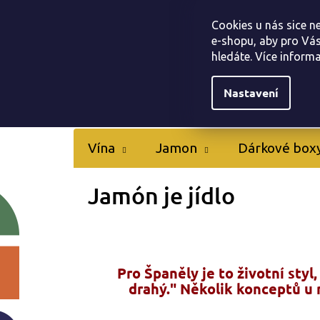
Přejít
Tapas bar Jamonarna
Kontakty
Hodnocen
na
Cookies u nás sice n
obsah
e-shopu, aby pro Vás
hledáte. Více inform
Nastavení
Vína
Jamon
Dárkové box
Jamón je jídlo
Pro Španěly je to životní styl
drahý." Několik konceptů u 