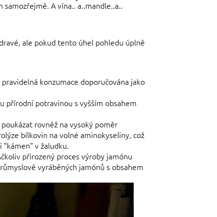
h samozřejmě. A vína.. a..mandle..a..
zdravé, ale pokud tento úhel pohledu úplně
eho pravidelná konzumace doporučována jako
ou přírodní potravinou s vyšším obsahem
no poukázat rovněž na vysoký poměr
rolýze bílkovin na volné aminokyseliny, což
li "kámen" v žaludku.
Ačkoliv přirozený proces výroby jamónu
ie průmyslově vyráběných jamónů s obsahem