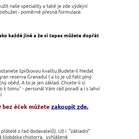
ít naše speciality a také je zde výdejní
 bohužel - poměrně přesná formulace.
jako každé jiné a že si tapas můžete dopřát
ostanete špičkovou kvalitu.Budete-li hledat
an reserva Granadul ( a to je už fakt plný
ý oběd. A to je jen základ. Chcete-li si
o k tomu" - personál Vám rád poradí a i s lahví
ci
dy bez éček můžete
zakoupit zde.
řátelé z řad dodavatelů). Už i "základní"
ná klobáska chistorra, vyhlášené