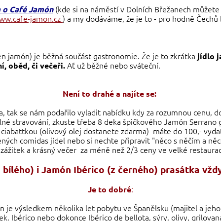
(kde si na náměstí v Dolních Břežanech můžete už
 o Café Jamón
ww.cafe-jamon.cz
) a my dodáváme, že je to - pro hodně Čechů
jen jamón) je běžná součást gastronomie. Že je to zkrátka
jídlo 
Ať už běžné nebo sváteční.
, oběd, či večeři.
Není to drahé a najíte se:
a, tak se nám podařilo vyladit nabídku kdy za rozumnou cenu, d
elné stravování, zkuste třeba 8 deka špičkového Jamón Serrano gr
u ciabattkou (olivový olej dostanete zdarma) máte do 100,- vydatn
vených comidas jídel nebo si nechte připravit "něco s něčím a něc
 zážitek a krásný večer za méně než 2/3 ceny ve velké restaura
bílého) i Jamón Ibérico (z černého) prasátka vž
:
Je to dobré
je výsledkem několika let pobytu ve Španělsku (majitel a jeho p
. Ibérico nebo dokonce Ibérico de bellota, sýry, olivy, grilova