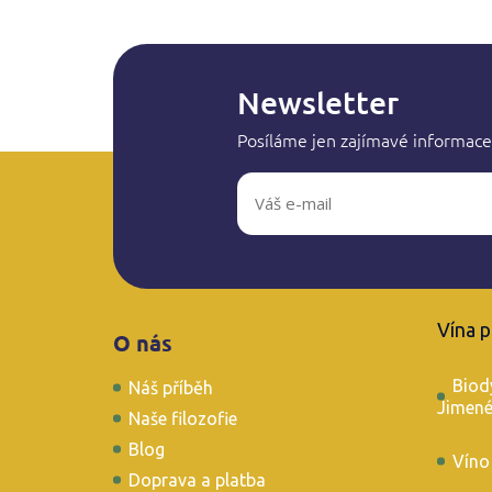
Newsletter
Posíláme jen zajímavé informace
Z
á
Vína 
O nás
p
a
Biod
Náš příběh
t
Jimen
í
Naše filozofie
Blog
Víno
Doprava a platba