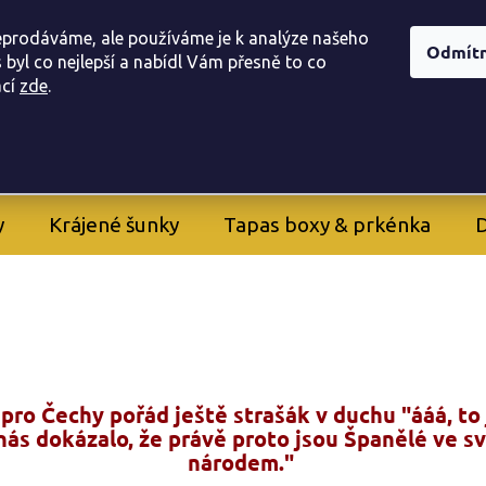
í obchodu
Doprava, a platba
Registrace provizního part
eprodáváme, ale používáme je k analýze našeho
Odmít
 byl co nejlepší a nabídl Vám přesně to co
ac
í
zde
.
605 282 261
+420
y
Krájené šunky
Tapas boxy & prkénka
D
, pro Čechy pořád ještě strašák v duchu "ááá, to 
nás dokázalo, že právě proto jsou Španělé ve s
národem."