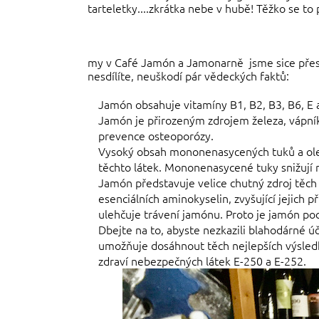
tarteletky....zkrátka nebe v hubě! Těžko se to
my v Café Jamón a Jamonarně jsme sice přesvěd
nesdílíte, neuškodí pár vědeckých faktů:
Jamón obsahuje vitamíny B1, B2, B3, B6, E 
Jamón je přirozeným zdrojem železa, vápník
prevence osteoporózy.
Vysoký obsah mononenasycených tuků a olejo
těchto látek. Mononenasycené tuky snižují 
Jamón představuje velice chutný zdroj těch 
esenciálních aminokyselin, zvyšující jejich 
ulehčuje trávení jamónu. Proto je jamón poc
Dbejte na to, abyste nezkazili blahodárné 
umožňuje dosáhnout těch nejlepších výsledk
zdraví nebezpečných látek E-250 a E-252.