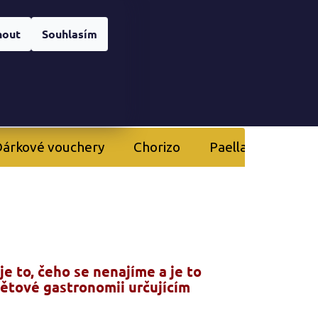
Registrace
nera
Přihlášení
nout
Souhlasím
NÁKUPNÍ
KOŠÍK
árkové vouchery
Chorizo
Paella
Kurzy 
je to, čeho se nenajíme a je to
větové gastronomii určujícím