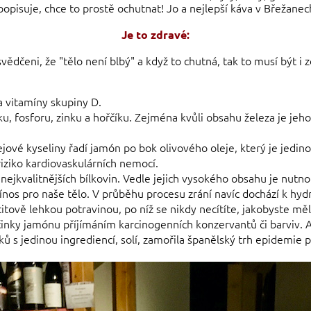
 popisuje, chce to prostě ochutnat! Jo a nejlepší káva v Břežanec
Je to zdravé:
čeni, že "tělo není blbý" a když to chutná, tak to musí být i 
a vitamíny skupiny D.
u, fosforu, zinku a hořčíku. Zejména kvůli obsahu železa je j
vé kyseliny řadí jamón po bok olivového oleje, který je jedin
riziko kardiovaskulárních nemocí.
nejkvalitnějších bílkovin. Vedle jejich vysokého obsahu je nut
přínos pro naše tělo. V průběhu procesu zrání navíc dochází k hyd
itově lehkou potravinou, po níž se nikdy necítíte, jakobyste mě
účinky jamónu příjímáním karcinogenních konzervantů či barviv. 
ů s jedinou ingrediencí, solí, zamořila španělský trh epidem