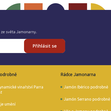
 ze světa Jamonarny.
Přihlásit se
podrobně
Rádce Jamonarna
ynamické vinařství Parra
Jamón Ibérico podrobně
éz
Jamón Serrano podrobně
 je umění