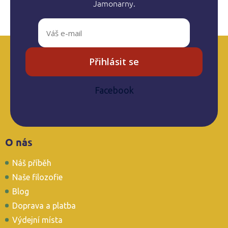
Jamonarny.
k
y
v
ý
p
i
Přihlásit se
s
u
Facebook
Z
O nás
á
p
Náš příběh
a
t
Naše filozofie
í
Blog
Doprava a platba
Výdejní místa