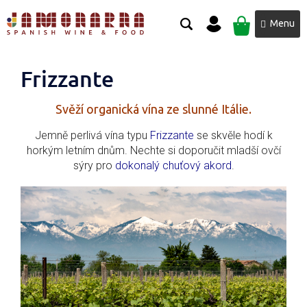
Přejít
NÁKUPNÍ
na
obsah
KOŠÍK
Frizzante
Svěží organická vína ze slunné Itálie.
Jemně perlivá vína typu
Frizzante
se skvěle hodí k
horkým letním dnům. Nechte si doporučit mladší ovčí
sýry pro
dokonalý chuťový akord
.