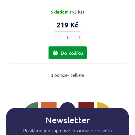
Skladem
(>5 ks)
219 Kč
Do košíku
3
položek celkem
O
v
l
á
d
a
c
í
Newsletter
p
r
Posíláme jen zajímavé informace ze světa
v