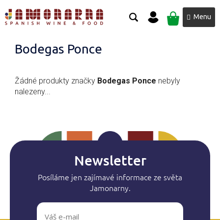
Přejít
NÁKUPNÍ
na
obsah
KOŠÍK
Bodegas Ponce
Žádné produkty značky
Bodegas Ponce
nebyly
nalezeny...
Newsletter
Posíláme jen zajímavé informace ze světa
Jamonarny.