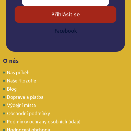
Přihlásit se
Facebook
Z
O nás
á
p
Náš příběh
a
t
Naše filozofie
í
Blog
Doprava a platba
Výdejní místa
Obchodní podmínky
Podmínky ochrany osobních údajů
Hodnocení obchodu