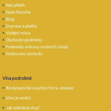
p
Náš příběh
a
t
Naše filozofie
í
Blog
Doprava a platba
Výdejní místa
Obchodní podmínky
Podmínky ochrany osobních údajů
Hodnocení obchodu
Vína podrobně
Biodynamické vinařství Parra Jimenéz
Víno je umění
Jak vybíráme vína?