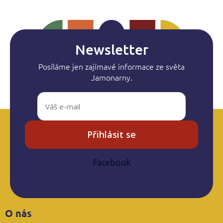
á
d
a
c
í
Newsletter
p
r
Posíláme jen zajímavé informace ze světa
v
Jamonarny.
k
y
v
ý
p
i
Přihlásit se
s
u
Facebook
Z
O nás
á