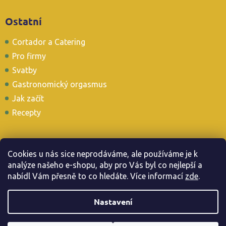
Ostatní
Cortador a Catering
Pro firmy
Svatby
Gastronomický orgasmus
Jak začít
Recepty
Cookies u nás sice neprodáváme, ale používáme je k
analýze našeho e-shopu, aby pro Vás byl co nejlepší a
Stavte se i u nás v Tapas Baru
nabídl Vám přesně to co hledáte. Více informac
í
zde
.
Nastavení
Copyright 2026
. Všechna práva vyhrazena.
Jamonarna.cz