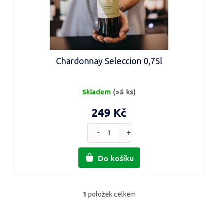
Chardonnay Seleccion 0,75l
Skladem
(>5 ks)
249 Kč
Do košíku
1
položek celkem
O
v
l