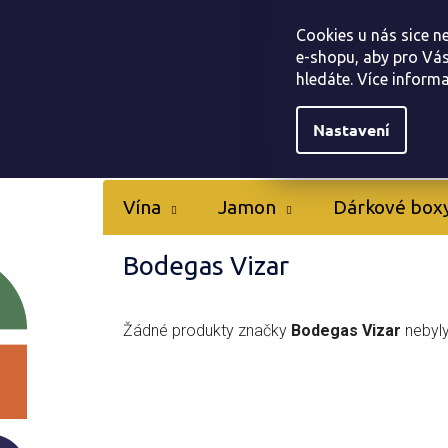
Přejít
Tapas bar Jamonarna
Kontakty
Hodnocen
na
Cookies u nás sice n
obsah
e-shopu, aby pro Vás
hledáte. Více inform
Nastavení
Vína
Jamon
Dárkové box
Bodegas Vizar
Žádné produkty značky
Bodegas Vizar
nebyly