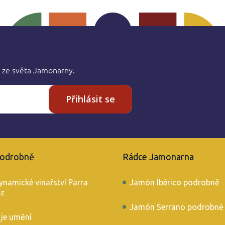
 ze světa Jamonarny.
Přihlásit se
podrobně
Rádce Jamonarna
ynamické vinařství Parra
Jamón Ibérico podrobně
éz
Jamón Serrano podrobně
 je umění