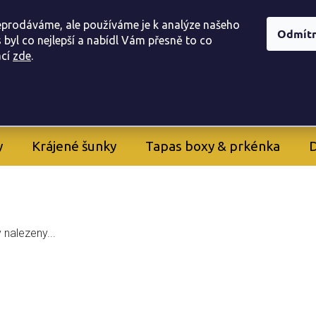
í obchodu
Doprava, a platba
Registrace provizního part
eprodáváme, ale používáme je k analýze našeho
Odmít
 byl co nejlepší a nabídl Vám přesně to co
ac
í
zde
.
605 282 261
+420
y
Krájené šunky
Tapas boxy & prkénka
D
 nalezeny...