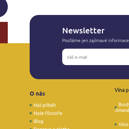
Newsletter
Posíláme jen zajímavé informace
Z
á
Vína 
O nás
p
a
Biod
Náš příběh
t
Jimen
í
Naše filozofie
Blog
Víno