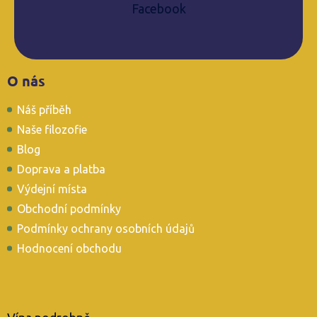
Facebook
Z
O nás
á
p
Náš příběh
a
t
Naše filozofie
í
Blog
Doprava a platba
Výdejní místa
Obchodní podmínky
Podmínky ochrany osobních údajů
Hodnocení obchodu