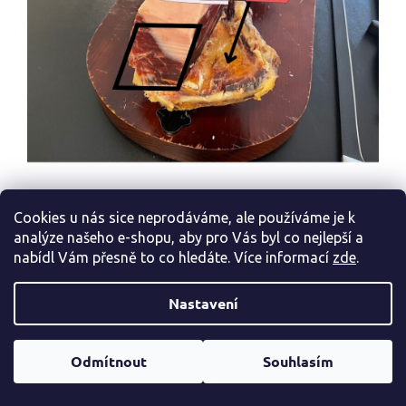
Spodní vnitřní část kyčelního kloubu pak můžeme
skrájet buď "na plocho", stejně jako ostatní části při
Cookies u nás sice neprodáváme, ale používáme je k
bočním krájení.
analýze našeho e-shopu, aby pro Vás byl co nejlepší a
nabídl Vám přesně to co hledáte. Více informac
í
zde
.
Můžete si také ale vyzkoušet krájení na
šikmo po
i viz obrázek. Plátky budou mít
kyčelní kost
krásný
tvar a budete u toho vypadat velmi
Nastavení
profesionálně:)
Způsobů krájení zejména u zadní kýty existuje
Odmítnout
Souhlasím
nespočet. Já zde uvádím ty, které jsou podle mé
zkušenosti
nejjednodušší a nejefektivnější.