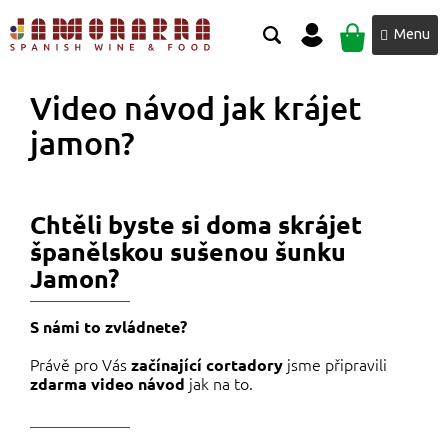
Přejít
NÁKUPNÍ
na
obsah
KOŠÍK
Video návod jak krájet
jamon?
Chtěli byste si doma skrájet
španělskou sušenou šunku
Jamon?
S námi to zvládnete?
Právě pro Vás
jsme připravili
začínající cortadory
jak na to.
zdarma video návod