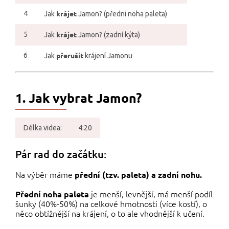
krájet
4
Jak
Jamon? (předni noha paleta)
krájet
5
Jak
Jamon? (zadní kýta)
přerušit
6
Jak
krájení Jamonu
1. Jak vybrat Jamon?
Délka videa:
4:20
Pár rad do začátku:
Na výběr máme
přední (tzv. paleta) a zadní nohu.
je menší, levnější, má menší podíl
Přední noha paleta
šunky (40%-50%) na celkové hmotnosti (více kostí), o
něco obtížnější na krájení, o to ale vhodnější k učení.