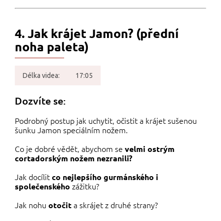
4. Jak krájet Jamon? (přední
noha paleta)
Délka videa:
17:05
Dozvíte se:
Podrobný postup jak uchytit, očistit a krájet sušenou
šunku Jamon speciálním nožem.
Co je dobré vědět, abychom se
velmi ostrým
cortadorským nožem nezranili?
Jak docílit
co nejlepšího gurmánského i
zážitku?
společenského
Jak nohu
a skrájet z druhé strany?
otočit