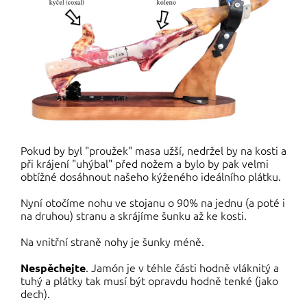
Pokud by byl "proužek" masa užší, nedržel by na kosti a
při krájení "uhýbal" před nožem a bylo by pak velmi
obtížné dosáhnout našeho kýženého ideálního plátku.
Nyní otočíme nohu ve stojanu o 90% na jednu (a poté i
na druhou) stranu a skrájíme šunku až ke kosti.
Na vnitřní straně nohy je šunky méně.
. Jamón je v téhle části hodně vláknitý a
Nespěchejte
tuhý a plátky tak musí být opravdu hodně tenké (jako
dech).