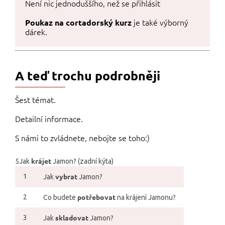
Není nic jednoduššího, než se přihlásit
je také výborný
Poukaz na cortadorský kurz
dárek.
A teď trochu podrobněji
Šest témat.
Detailní informace.
S námi to zvládnete, nebojte se toho:)
krájet
5Jak
Jamon? (zadní kýta)
vybrat
1
Jak
Jamon?
potřebovat
2
Co budete
na krájení Jamonu?
skladovat
3
Jak
Jamon?