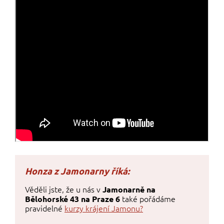
Věděli jste, že u nás v
Jamonarně na
také pořádáme
Bělohorské 43 na Praze 6
pravidelné
kurzy krájení Jamonu?