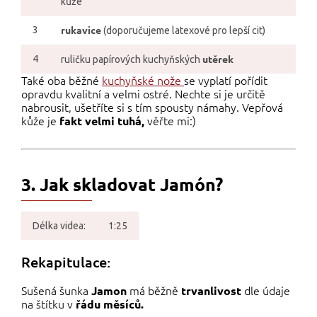
kůže
rukavice
3
(doporučujeme latexové pro lepší cit)
utěrek
4
ruličku papírových kuchyňských
Také oba běžné
kuchyňské nože
se vyplatí pořídit
opravdu kvalitní a velmi ostré.
Nechte si je určitě
nabrousit
, ušetříte si s tím spousty námahy. Vepřová
kůže je
věřte mi:)
fakt velmi tuhá,
3. Jak skladovat Jamón?
Délka videa:
1:25
Rekapitulace:
Sušená šunka
má běžně
dle údaje
Jamon
trvanlivost
na štítku v
řádu měsíců.