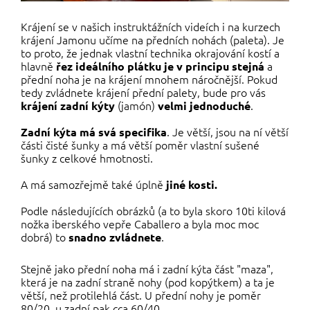
Krájení se v našich instruktážních videích i na kurzech
krájení Jamonu učíme na předních nohách (paleta). Je
to proto, že jednak vlastní technika okrajování kostí a
hlavně
a
řez ideálního plátku je v principu stejná
přední noha je na krájení mnohem náročnější. Pokud
tedy zvládnete krájení přední palety, bude pro vás
(jamón)
.
krájení zadní kýty
velmi jednoduché
. Je větší, jsou na ní větší
Zadní kýta má svá specifika
části čisté šunky a má větší poměr vlastní sušené
šunky z celkové hmotnosti.
A má samozřejmě také úplně
jiné kosti.
Podle následujících obrázků (a to byla skoro 10ti kilová
nožka iberského vepře Caballero a byla moc moc
dobrá) to
.
snadno zvládnete
Stejně jako přední noha má i zadní kýta část "maza",
která je na zadní straně nohy (pod kopýtkem) a ta je
větší, než protilehlá část. U přední nohy je poměr
80/20, u zadní pak cca 60/40.