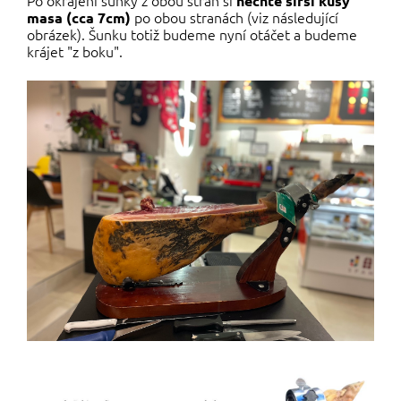
Po okrájení šunky z obou stran si
nechte širší kusy
po obou stranách (viz následující
masa (cca 7cm)
obrázek). Šunku totiž budeme nyní otáčet a budeme
krájet "z boku".