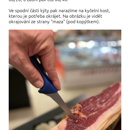
Ve spodní části kýty pak narazíme na kyčelní kost,
kterou je potřeba okrájet. Na obrázku je vidět
okrajování ze strany "maza" (pod kopýtkem).