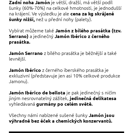
je větší, dražší, má větší podíl
Zadní noha Jamón
šunky (60%-70%) na celkové hmotnosti, je jednodušší
na krájení. Ve výsledku je ale
cena za kg skrájené
než u přední nohy (palety).
šunky nižší,
Vybírat můžeme také
Jamón z bílého prasátka (tzv.
a jedinečný
Serrano)
Jamón Ibérico z černého
prasátka.
z bílého prasátka je běžnější a také
Jamón Serrano
levnější.
z černého iberského prasátka je
Jamón Ibérico
exkluzivní (představuje jen asi 10% celkové produkce
Jamonu).
je pak jedinečný s ničím
Jamón Ibérico de bellota
jiným nesrovnatelný zážitek,
jedinečná delikatesa
vyhledávaná
gurmány po celém světě.
Všechny námi nabízené sušené šunky
Jamón jsou
výhradně bez éček a chemických konzervantů.