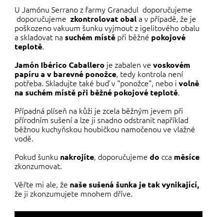
U Jamónu Serrano z farmy Granadul doporučujeme
doporučujeme
a v případě, že je
zkontrolovat obal
poškozeno vakuum šunku vyjmout z igelitového obalu
a skladovat na
při běžné
suchém místě
pokojové
.
teplotě
je zabalen ve
Jamón Ibérico Caballero
voskovém
, tedy kontrola není
papíru a v barevné ponožce
potřeba. Skladujte také buď v "ponožce", nebo i
volně
.
na suchém místě při běžné pokojové teplotě
Případná plíseň na kůži je zcela běžným jevem při
přírodním sušení a lze ji snadno odstranit například
běžnou kuchyňskou houbičkou namočenou ve vlažné
vodě.
Pokud šunku
, doporučujeme
cca
nakrojíte
do
měsíce
zkonzumovat.
Věřte mi ale, že
naše sušená šunka je tak vynikající,
že ji zkonzumujete mnohem dříve.