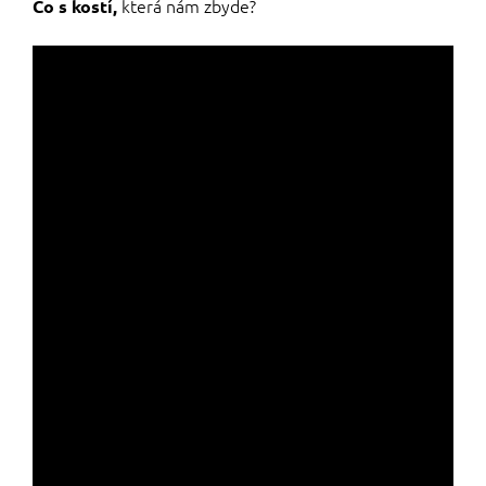
která nám zbyde?
Co s kostí,