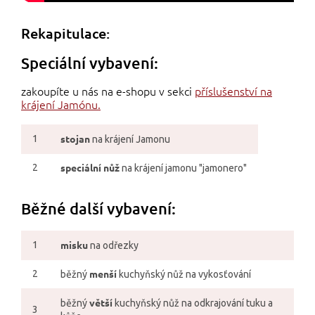
Rekapitulace:
Speciální vybavení:
zakoupíte u nás na e-shopu v sekci
příslušenství na
krájení Jamónu.
stojan
1
na krájení Jamonu
speciální nůž
2
na krájení jamonu "jamonero"
Běžné další vybavení:
misku
1
na odřezky
menší
2
běžný
kuchyňský nůž na vykosťování
větší
běžný
kuchyňský nůž na odkrajování tuku a
3