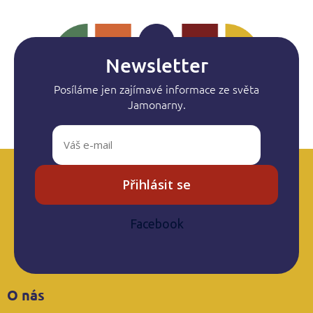
Newsletter
Posíláme jen zajímavé informace ze světa
Jamonarny.
Přihlásit se
Facebook
Z
O nás
á
p