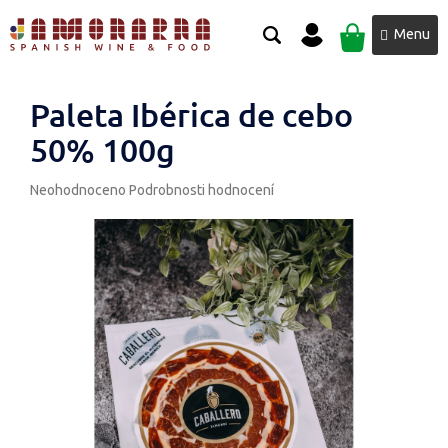
Přejít
NÁKUPNÍ
na
obsah
KOŠÍK
Paleta Ibérica de cebo
50% 100g
Průměrné
Neohodnoceno
Podrobnosti hodnocení
hodnocení
produktu
je
0,0
z
5
hvězdiček.