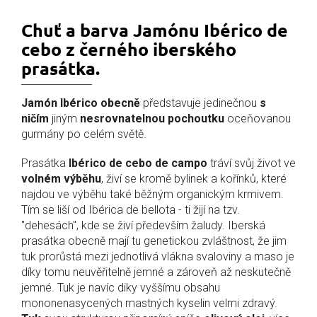
Chuť a barva Jamónu Ibérico de
cebo z černého iberského
prasátka.
Jamón Ibérico obecně
představuje jedinečnou
s
ničím
jiným
nesrovnatelnou pochoutku
oceňovanou
gurmány po celém světě.
Prasátka
Ibérico de cebo de campo
tráví svůj život ve
volném výběhu
, živí se kromě bylinek a kořínků, které
najdou ve výběhu také běžným organickým krmivem.
Tím se liší od Ibérica de bellota - ti žijí na tzv.
"dehesách", kde se živí především žaludy. Iberská
prasátka obecně mají tu genetickou zvláštnost, že jim
tuk prorůstá mezi jednotlivá vlákna svaloviny a maso je
díky tomu neuvěřitelně jemné a zároveň až neskutečně
jemné. Tuk je navíc diky vyššímu obsahu
mononenasycených mastných kyselin velmi zdravý.