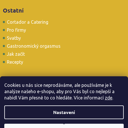
Ostatní
Cortador a Catering
Pro firmy
Svatby
Gastronomický orgasmus
Jak začít
Recepty
Cookies u nás sice neprodáváme, ale používáme je k
analýze našeho e-shopu, aby pro Vás byl co nejlepší a
Stavte se i u nás v Tapas Baru
nabídl Vám přesně to co hledáte. Více informac
í
zde
.
Nastavení
Copyright 2026
. Všechna práva vyhrazena.
Jamonarna.cz