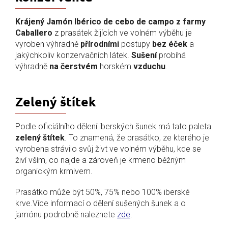
Krájený Jamón Ibérico de cebo de campo z farmy
Caballero
z prasátek žijících ve volném výběhu je
vyroben výhradně
přírodními
postupy
bez éček
a
jakýchkoliv konzervačních látek.
Sušení
probíhá
výhradně
na čerstvém
horském
vzduchu
.
Zelený štítek
Podle oficiálního dělení iberských šunek má tato paleta
zelený štítek
. To znamená, že prasátko, ze kterého je
vyrobena strávilo svůj živt ve volném výběhu, kde se
živí vším, co najde a zároveň je krmeno běžným
organickým krmivem.
Prasátko může být 50%, 75% nebo 100% iberské
krve.Více informací o dělení sušených šunek a o
jamónu podrobně naleznete
zde
.