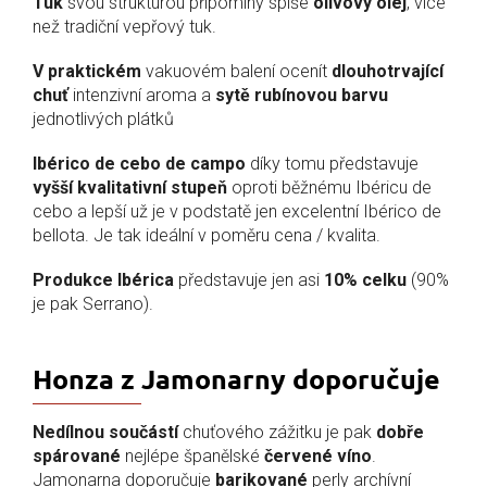
Tuk
svou strukturou připomíný spíše
olivový olej
, více
než tradiční vepřový tuk.
V praktickém
vakuovém balení ocenít
dlouhotrvající
chuť
intenzivní aroma a
sytě rubínovou barvu
jednotlivých plátků
Ibérico de cebo de campo
díky tomu představuje
vyšší kvalitativní stupeň
oproti běžnému Ibéricu de
cebo a lepší už je v podstatě jen excelentní Ibérico de
bellota. Je tak ideální v poměru cena / kvalita.
Produkce Ibérica
představuje jen asi
10% celku
(90%
je pak Serrano).
Honza z Jamonarny doporučuje
Nedílnou součástí
chuťového zážitku je pak
dobře
spárované
nejlépe španělské
červené víno
.
Jamonarna doporučuje
barikované
perly archívní