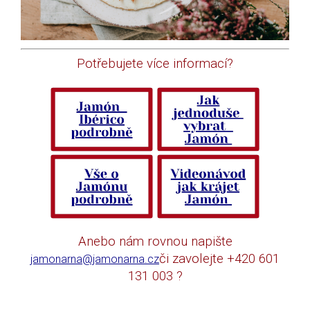
Potřebujete více informací?
Anebo nám rovnou napište
či zavolejte +420 601
jamonarna@jamonarna.cz
131 003 ?