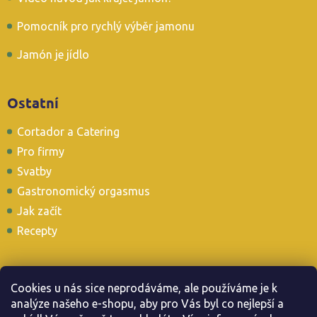
Pomocník pro rychlý výběr jamonu
Jamón je jídlo
Ostatní
Cortador a Catering
Pro firmy
Svatby
Gastronomický orgasmus
Jak začít
Recepty
Cookies u nás sice neprodáváme, ale používáme je k
analýze našeho e-shopu, aby pro Vás byl co nejlepší a
Stavte se i u nás v Tapas Baru