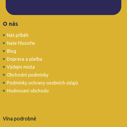
Z
O nás
á
p
Náš příběh
a
t
Naše filozofie
í
Blog
Doprava a platba
Výdejní místa
Obchodní podmínky
Podmínky ochrany osobních údajů
Hodnocení obchodu
Vína podrobně