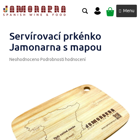
Přejít
NÁKUPNÍ
na
obsah
KOŠÍK
Servírovací prkénko
Jamonarna s mapou
Průměrné
Neohodnoceno
Podrobnosti hodnocení
hodnocení
produktu
je
0,0
z
5
hvězdiček.