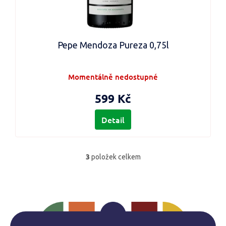
Pepe Mendoza Pureza 0,75l
Momentálně nedostupné
599 Kč
Detail
3
položek celkem
O
v
l
á
d
a
c