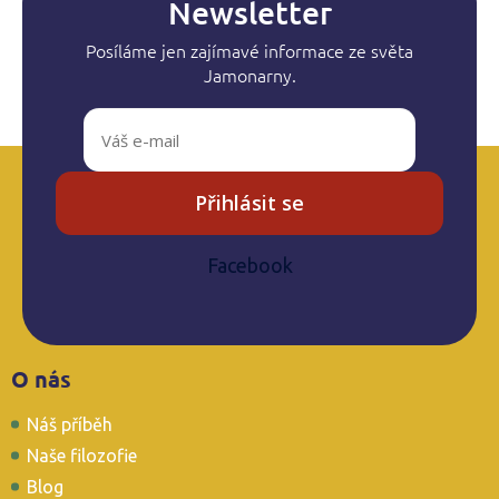
í
Newsletter
p
r
Posíláme jen zajímavé informace ze světa
v
Jamonarny.
k
y
v
ý
p
i
Přihlásit se
s
u
Facebook
Z
O nás
á
p
Náš příběh
a
t
Naše filozofie
í
Blog