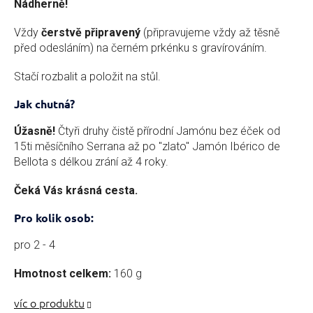
Nádherně!
Vždy
čerstvě připravený
(připravujeme vždy až těsně
před odesláním) na černém prkénku s gravírováním.
Stačí rozbalit a položit na stůl.
Jak chutná?
Úžasně!
Čtyři druhy čistě přírodní Jamónu bez éček od
15ti měsíčního Serrana až po "zlato" Jamón Ibérico de
Bellota s délkou zrání až 4 roky.
Čeká Vás krásná cesta.
Pro kolik osob:
pro 2 - 4
Hmotnost celkem:
160 g