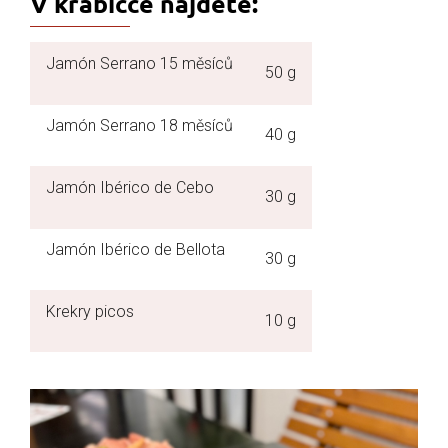
V krabičce najdete:
Jamón Serrano 15 měsíců
50 g
Jamón Serrano 18 měsíců
40 g
Jamón Ibérico de Cebo
30 g
Jamón Ibérico de Bellota
30 g
Krekry picos
10 g