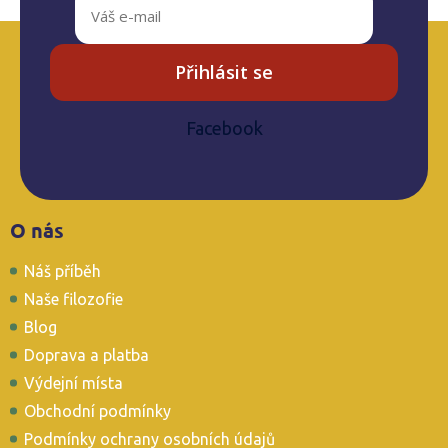
Přihlásit se
Facebook
Z
O nás
á
p
Náš příběh
a
t
Naše filozofie
í
Blog
Doprava a platba
Výdejní místa
Obchodní podmínky
Podmínky ochrany osobních údajů