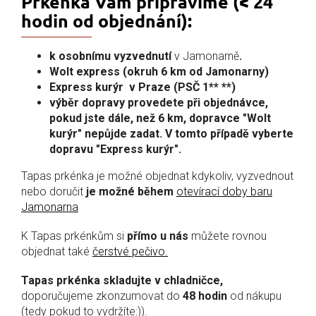
Prkénka Vám připravíme (< 24
hodin od objednání):
k osobnímu vyzvednutí
v Jamonarně
.
Wolt express (okruh 6 km od Jamonarny)
Express kurýr v Praze (PSČ 1** **)
výběr dopravy provedete při objednávce,
pokud jste dále, než 6 km, dopravce "Wolt
kurýr" nepůjde zadat. V tomto případě vyberte
dopravu "Express kurýr".
Tapas prkénka je možné objednat kdykoliv, vyzvednout
nebo doručit
je možné během
otevírací doby baru
Jamonarna
K Tapas prkénkům si
přímo u nás
můžete rovnou
objednat také
čerstvé pečivo.
Tapas prkénka skladujte v chladničce,
doporučujeme zkonzumovat do
48 hodin
od nákupu
(tedy pokud to vydržíte:)).