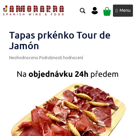
Přejít
NÁKUPNÍ
na
obsah
KOŠÍK
Tapas prkénko Tour de
Jamón
Průměrné
Neohodnoceno
Podrobnosti hodnocení
hodnocení
produktu
je
0,0
z
5
hvězdiček.