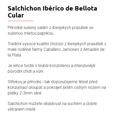
Salchichon Ibérico de Bellota
Cular
Přírodně sušený salám z iberijských prasátek se
sušenou mletou paprikou.
Tradiční vysoce kvalitní chorizo z iberijských prasátek z
malé rodinné farmy Caballero Jamones z Almadén de
la Plata.
Je lehce tvrdší s hrubší konzistencí a intenzivnější
původní chutí a vůní.
Střívkou je přírodní, i tak doporučejeme těsně před
konzumací oloupat a pokrájet širším ostrým nožem na
plátky 2-3mm silné.
Salchichon můžete skladovat na suchém a dobře
větraném místě.