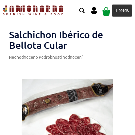
Přejít
NÁKUPNÍ
na
obsah
KOŠÍK
Salchichon Ibérico de
Bellota Cular
Průměrné
Neohodnoceno
Podrobnosti hodnocení
hodnocení
produktu
je
0,0
z
5
hvězdiček.