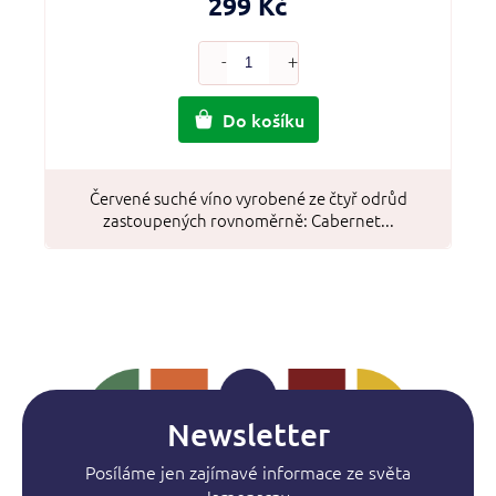
299 Kč
Do košíku
Červené suché víno vyrobené ze čtyř odrůd
zastoupených rovnoměrně: Cabernet...
Newsletter
Posíláme jen zajímavé informace ze světa
Jamonarny.