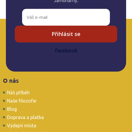
Přihlásit se
Facebook
Z
O nás
á
p
Náš příběh
a
t
Naše filozofie
í
Blog
Doprava a platba
Výdejní místa