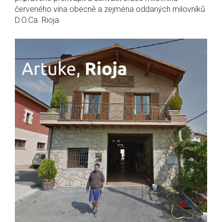
červeného vína obecně a zejména oddaných milovníků
D.O.Ca. Rioja.