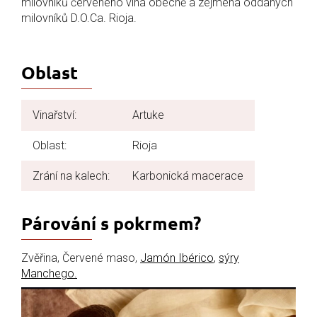
milovníků červeného vína obecně a zejména oddaných
milovníků D.O.Ca. Rioja.
Oblast
Vinařství:
Artuke
Oblast:
Rioja
Zrání na kalech:
Karbonická macerace
Párování s pokrmem?
Zvěřina, Červené maso,
Jamón Ibérico
,
sýry
Manchego.