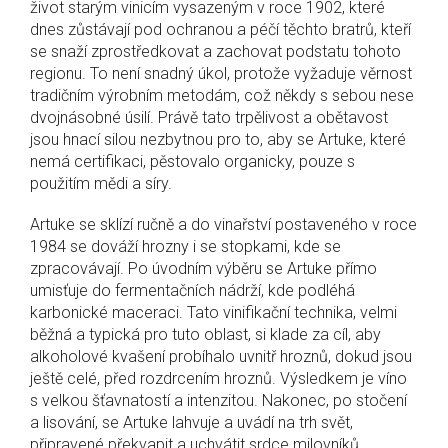
život starým vinicím vysazeným v roce 1902, které
dnes zůstávají pod ochranou a péčí těchto bratrů, kteří
se snaží zprostředkovat a zachovat podstatu tohoto
regionu. To není snadný úkol, protože vyžaduje věrnost
tradičním výrobním metodám, což někdy s sebou nese
dvojnásobné úsilí. Právě tato trpělivost a obětavost
jsou hnací silou nezbytnou pro to, aby se Artuke, které
nemá certifikaci, pěstovalo organicky, pouze s
použitím mědi a síry.
Artuke se sklízí ručně a do vinařství postaveného v roce
1984 se dováží hrozny i se stopkami, kde se
zpracovávají. Po úvodním výběru se Artuke přímo
umisťuje do fermentačních nádrží, kde podléhá
karbonické maceraci. Tato vinifikační technika, velmi
běžná a typická pro tuto oblast, si klade za cíl, aby
alkoholové kvašení probíhalo uvnitř hroznů, dokud jsou
ještě celé, před rozdrcením hroznů. Výsledkem je víno
s velkou šťavnatostí a intenzitou. Nakonec, po stočení
a lisování, se Artuke lahvuje a uvádí na trh svět,
připravené překvapit a uchvátit srdce milovníků