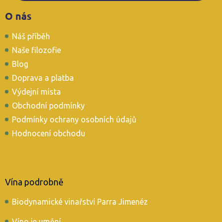
Z
O nás
á
p
Náš příběh
a
t
Naše filozofie
í
Blog
Doprava a platba
Výdejní místa
Obchodní podmínky
Podmínky ochrany osobních údajů
Hodnocení obchodu
Vína podrobně
Biodynamické vinařství Parra Jimenéz
Víno je umění