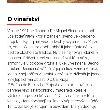
O vinařství
V roce 1991 se Roberto De Miguel Blanco rozhodl
udělat definitivní krok k zahájení svého velkolepého
projektu. Byl si plně vědom kvality svých vín a věřil, že
to, co nabízela, lze dobře obhájit jako důstojného
dědice dlouholeté tradice. Nyní se nejnovější článek v
dlouhém řetězci, který vdechuje život této sáze,
zhmotňuje v podobě Artura a Kike. Dvě jména. Jedno
poslání. Jedinečná vášeň. Z jejich fúze vzniká Artuke,
jedno z nejlepších vinařství, které také ztělesňuje jedno
z nejlepších vín oblasti D.O.Ca. Rioja.
Z Baños de Ebro v La Rioja Alavesa pochází toto
červené víno s karbonickou macerací, které je
výsledkem pozemků vlastněných vinařstvím v této
vesnici, které spočívají na jílovito-vápencových půdách.
Tento základ je zdrojem a původem, který vdechuje