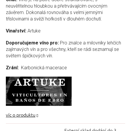
neuvěřitelnou hloubkou a přetrvávajícím ovocným
závěrem. Dokonalá rovnováha s velmi jemnými
tříslovinami a svěží hořkostí v dlouhém dochutí.
Vinařství:
Artuke
Doporučujeme víno pro:
Pro znalce a milovníky lehčích
zajímavých vín a pro všechny, kteří se rádi seznamují se
světem špičkových vín.
Zrání:
Karbonická macerace
Externí sklad dodání do 3