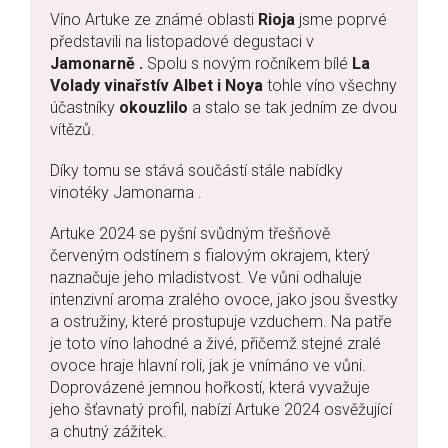
Víno Artuke ze známé oblasti
Rioja
jsme poprvé
představili na listopadové degustaci v
Jamonarně .
Spolu s novým ročníkem bílé
La
Volady vinařstív Albet i Noya
tohle víno všechny
účastníky
okouzlilo
a stalo se tak jedním ze dvou
vítězů.
Díky tomu se stává součástí stále nabídky
vinotéky Jamonarna .
Artuke 2024 se pyšní svůdným třešňově
červeným odstínem s fialovým okrajem, který
naznačuje jeho mladistvost. Ve vůni odhaluje
intenzivní aroma zralého ovoce, jako jsou švestky
a ostružiny, které prostupuje vzduchem. Na patře
je toto víno lahodné a živé, přičemž stejné zralé
ovoce hraje hlavní roli, jak je vnímáno ve vůni.
Doprovázené jemnou hořkostí, která vyvažuje
jeho šťavnatý profil, nabízí Artuke 2024 osvěžující
a chutný zážitek.