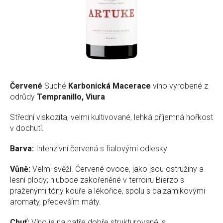
Červené
Suché
Karbonická Macerace
víno vyrobené z
odrůdy
Tempranillo, Viura
Střední viskozita, velmi kultivované, lehká příjemná hořkost
v dochutí.
Barva:
Intenzivní červená s fialovými odlesky
Vůně:
Velmi svěží. Červené ovoce, jako jsou ostružiny a
lesní plody; hluboce zakořeněné v terroiru Bierzo s
praženými tóny kouře a lékořice, spolu s balzamikovými
aromaty, především máty.
Chuť:
Víno je na patře dobře strukturované, s