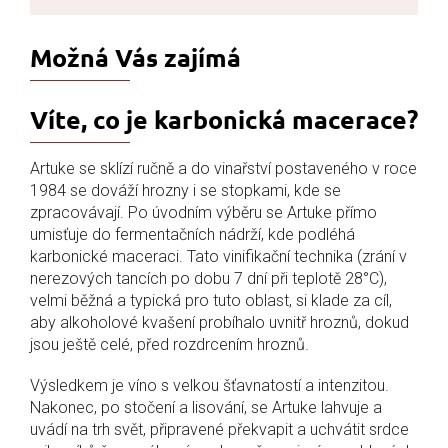
Možná Vás zajímá
Víte, co je karbonická macerace?
Artuke se sklízí ručně a do vinařství postaveného v roce
1984 se dováží hrozny i se stopkami, kde se
zpracovávají. Po úvodním výběru se Artuke přímo
umisťuje do fermentačních nádrží, kde podléhá
karbonické maceraci. Tato vinifikační technika (zrání v
nerezových tancích po dobu 7 dní při teplotě 28°C),
velmi běžná a typická pro tuto oblast, si klade za cíl,
aby alkoholové kvašení probíhalo uvnitř hroznů, dokud
jsou ještě celé, před rozdrcením hroznů.
Výsledkem je víno s velkou šťavnatostí a intenzitou.
Nakonec, po stočení a lisování, se Artuke lahvuje a
uvádí na trh svět, připravené překvapit a uchvátit srdce