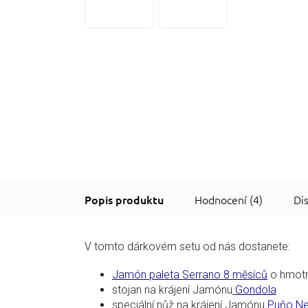
Hodnocení (4)
Di
V tomto dárkovém setu od nás dostanete:
Jamón paleta Serrano 8 měsíců
o hmotno
stojan na krájení Jamónu
Gondola
speciální nůž na krájení Jamónu
Puňo N