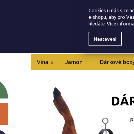
Přejít
Tapas bar Jamonarna
Kontakty
Hodnocen
na
Cookies u nás sice n
obsah
e-shopu, aby pro Vás
hledáte. Více inform
Nastavení
Vína
Jamon
Dárkové box