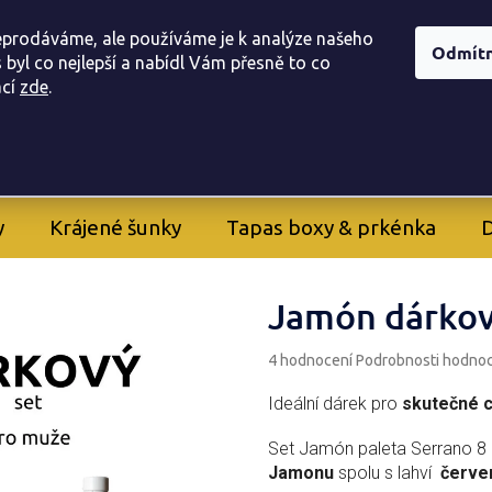
í obchodu
Doprava, a platba
Registrace provizního part
eprodáváme, ale používáme je k analýze našeho
Odmít
 byl co nejlepší a nabídl Vám přesně to co
ac
í
zde
.
605 282 261
+420
y
Krájené šunky
Tapas boxy & prkénka
D
Jamón dárkov
Průměrné
4 hodnocení
Podrobnosti hodno
hodnocení
produktu
Ideální dárek pro
skutečné c
je
5,0
Set Jamón paleta Serrano 8
z
Jamonu
spolu s lahví
červen
5