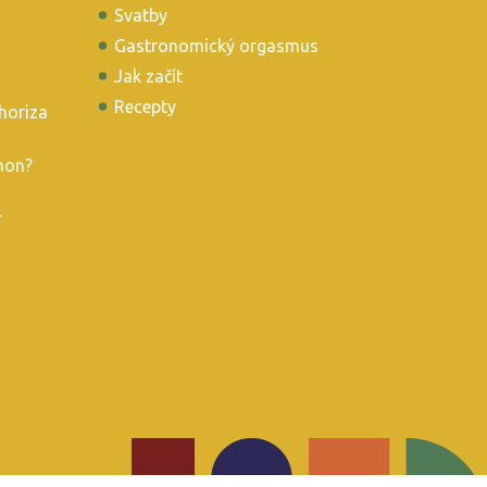
Svatby
Gastronomický orgasmus
Jak začít
Recepty
horiza
mon?
r