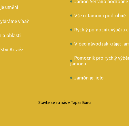
Jamón Serrano podrobně
 je umění
Vše o Jamonu podrobně
vybíráme vína?
Rychlý pomocník výběru c
 a oblasti
Video návod jak krájet ja
řství Arraéz
Pomocník pro rychlý výbě
jamonu
Jamón je jídlo
Stavte se i u nás v Tapas Baru