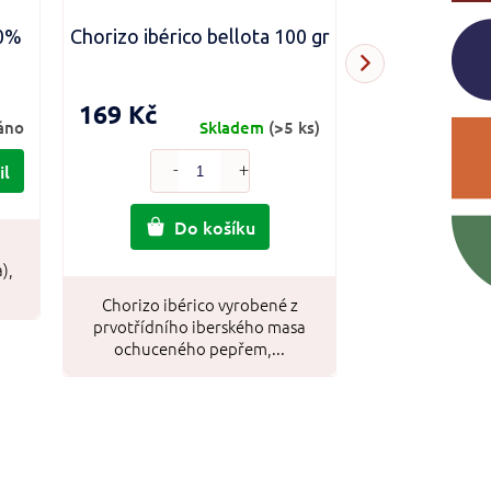
50%
Chorizo ibérico bellota 100 gr
Dárkový box
Dormir &
169 Kč
890 Kč
áno
Skladem
(>5 ks)
il
Do košíku
Do
n
),
Chorizo ibérico vyrobené z
Krásný a prakt
prvotřídního iberského masa
vinařství B
ochuceného pepřem,...
obsahuje