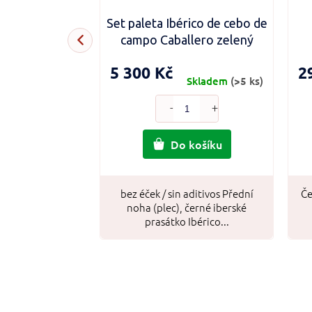
n box
Set paleta Ibérico de cebo de
campo Caballero zelený
5 300 Kč
2
Objednáno
Skladem
(>5 ks)
Detail
Do košíku
pro ortodoxní
sahuje Chorizo
 bellota...
bez éček / sin aditivos Přední
Če
noha (plec), černé iberské
prasátko Ibérico...