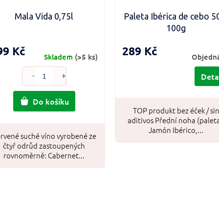
Mala Vida 0,75l
Paleta Ibérica de cebo 
100g
99 Kč
289 Kč
Skladem
(>5 ks)
Objedn
Deta
Do košíku
TOP produkt bez éček / si
aditivos Přední noha (paleta
Jamón Ibérico,...
rvené suché víno vyrobené ze
čtyř odrůd zastoupených
rovnoměrně: Cabernet...