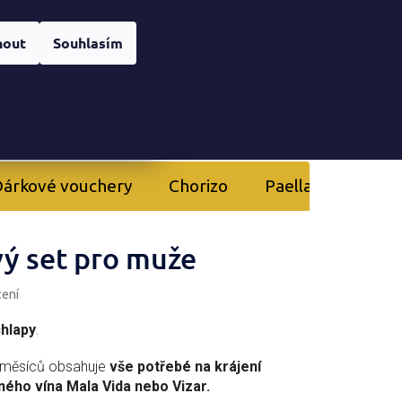
Registrace
nera
Přihlášení
nout
Souhlasím
NÁKUPNÍ
KOŠÍK
árkové vouchery
Chorizo
Paella
Kurzy 
ý set pro muže
cení
hlapy
.
 měsíců obsahuje
vše potřebé na krájení
ého vína Mala Vida nebo Vizar.