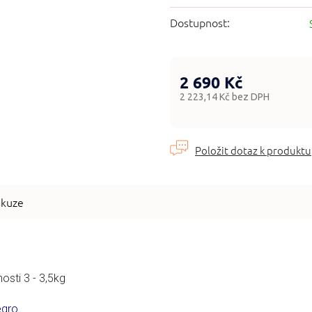
Dostupnost:
2 690 Kč
2 223,14 Kč bez DPH
Měrná
cena:
skuze
sti 3 - 3,5kg
egro