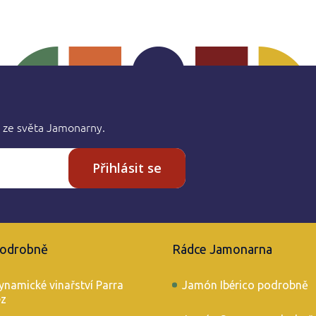
 ze světa Jamonarny.
Přihlásit se
podrobně
Rádce Jamonarna
ynamické vinařství Parra
Jamón Ibérico podrobně
éz