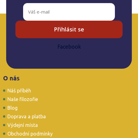
Přihlásit se
Facebook
Z
O nás
á
p
Náš příběh
a
t
Naše filozofie
í
Blog
Doprava a platba
Výdejní místa
Obchodní podmínky