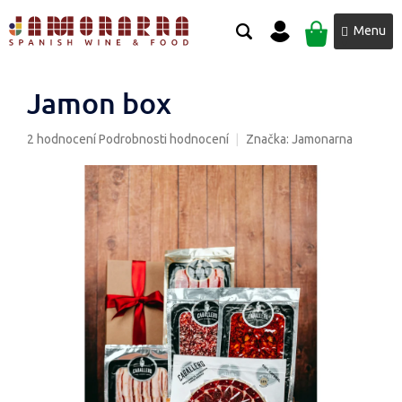
Přejít
NÁKUPNÍ
na
obsah
KOŠÍK
Jamon box
Průměrné
2 hodnocení
Podrobnosti hodnocení
Značka:
Jamonarna
hodnocení
produktu
je
5,0
z
5
hvězdiček.