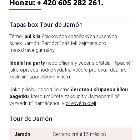
Honzu: + 420 605 282 261.
Tapas box Tour de Jamón
Téměř
půl kila
špičkovách španělských sušených
šunek Jamón. Famózní zážitek zejména pro
masožravé gurmány.
Ideální na party
nebo příjemný večer s přáteli. Případně
jako opravdu hodně vydatná večeře pro dva. Ideální s
kvalitním španělským
vínem.
Jako přílohu doporučejeme
čerstvou křupavou bílou
bagetku
, kterou můžete zakoupit v Jamonarně při
vyzvednutí, namáčenou v
olivovém oleji
Tour de Jamón
Jamón
Serrano zrání 15 měsíců