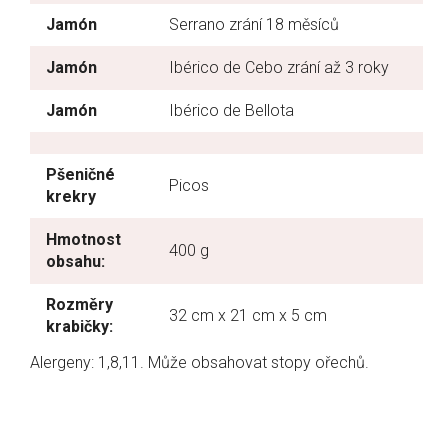
Jamón
Serrano zrání 18 měsíců
Jamón
Ibérico de Cebo zrání až 3 roky
Jamón
Ibérico de Bellota
Pšeničné
Picos
krekry
Hmotnost
400 g
obsahu:
Rozměry
32 cm x 21 cm x 5 cm
krabičky:
Alergeny: 1,8,11. Může obsahovat stopy ořechů.