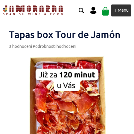
Přejít
NÁKUPNÍ
na
obsah
KOŠÍK
Tapas box Tour de Jamón
Průměrné
3 hodnocení
Podrobnosti hodnocení
hodnocení
produktu
je
5,0
z
5
hvězdiček.