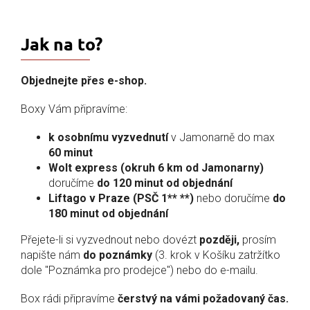
Jak na to?
Objednejte přes e-shop.
Boxy Vám připravíme:
k osobnímu vyzvednutí
v Jamonarně
do max
60 minut
Wolt express (okruh 6 km od Jamonarny)
doručíme
do 120 minut od objednání
Liftago v Praze (PSČ 1** **)
nebo doručíme
do
180 minut od objednání
Přejete-li si vyzvednout nebo dovézt
později,
prosím
napište nám
do poznámky
(3. krok v Košíku zatržítko
dole "Poznámka pro prodejce") nebo do e-mailu.
Box rádi připravíme
čerstvý na vámi požadovaný čas.