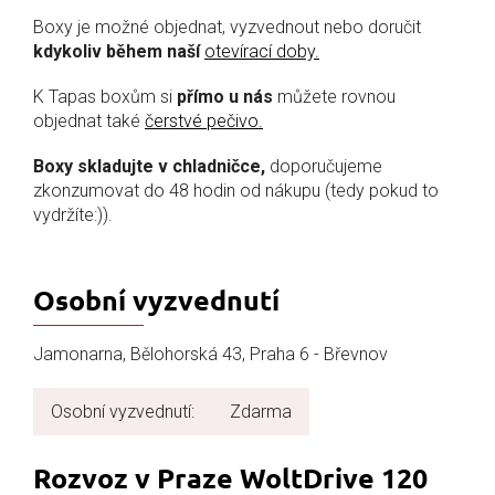
Boxy je možné objednat, vyzvednout nebo doručit
kdykoliv během naší
otevírací doby.
K Tapas boxům si
přímo u nás
můžete rovnou
objednat také
čerstvé pečivo.
Boxy skladujte v chladničce,
doporučujeme
zkonzumovat do 48 hodin od nákupu (tedy pokud to
vydržíte:)).
Osobní vyzvednutí
Jamonarna, Bělohorská 43, Praha 6 - Břevnov
Osobní vyzvednutí:
Zdarma
Rozvoz v Praze WoltDrive 120