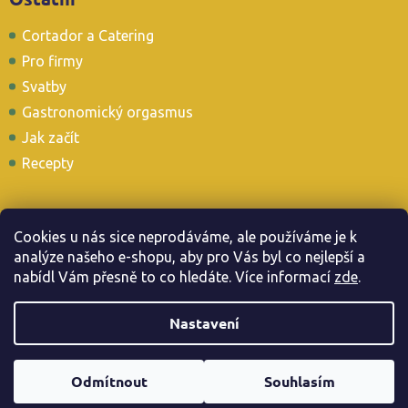
Cortador a Catering
Pro firmy
Svatby
Gastronomický orgasmus
Jak začít
Recepty
Cookies u nás sice neprodáváme, ale používáme je k
analýze našeho e-shopu, aby pro Vás byl co nejlepší a
Stavte se i u nás v Tapas Baru
nabídl Vám přesně to co hledáte. Více informac
í
zde
.
Nastavení
Copyright 2026
. Všechna práva vyhrazena.
Jamonarna.cz
Odmítnout
Souhlasím
Vytvořil Shoptet