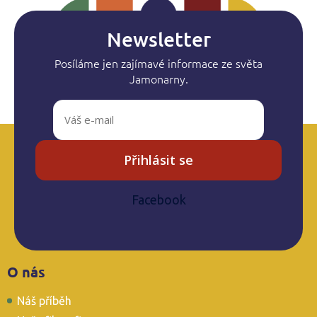
Newsletter
Posíláme jen zajímavé informace ze světa
Jamonarny.
Přihlásit se
Facebook
Z
O nás
á
p
Náš příběh
a