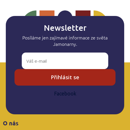
Newsletter
Posíláme jen zajímavé informace ze světa
Jamonarny.
Přihlásit se
Facebook
Z
O nás
á
p