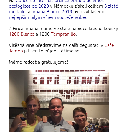
ecológicos de 2020
v Německu získali celkem
3 zlaté
medaile
a
Innana Blanco 2019
bylo vyhlášeno
nejlepším bílým vínem soutěže vůbec
!
Z Finca Innana máme ve stálé nabídce krásné kousky
1200 Blanco
a 1200
Tempranillo
.
Vítězná vína představíme na další degustaci v
Café
Jamón
jak jen to půjde. Těšíme se!
Máme radost a gratulujeme!