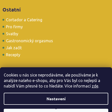
Ostatní
Cortador a Catering
Pro firmy
Svatby
Gastronomický orgasmus
Jak začít
Recepty
Cookies u nás sice neprodáváme, ale používáme je k
analýze našeho e-shopu, aby pro Vás byl co nejlepší a
Stavte se i u nás v Tapas Baru
nabídl Vám přesně to co hledáte. Více informac
í
zde
.
Nastavení
Copyright 2026
. Všechna práva vyhrazena.
Jamonarna.cz