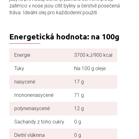
zatímco v nose jsou cítit byliny a čerstvě posečená
tráva. Ideální olej pro každodenní použití.
Energetická hodnota: na 100g
Energie
3700 kJ/900 kcal
Tuky
Na 100 g oleje:
nasycené
17 g
mononenasycené
71 g
polynenasycené
12 g
Sacharidy z toho cukry
0 g
Dietní vláknina
0 g