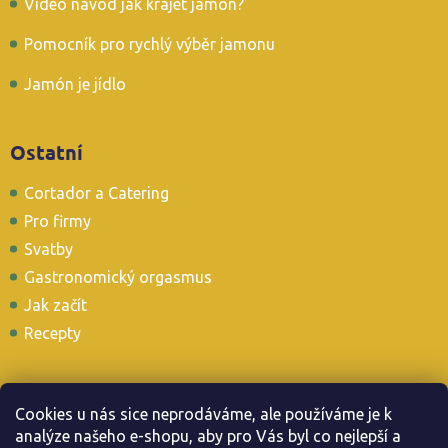
Video návod jak krájet jamon?
Pomocník pro rychlý výběr jamonu
Jamón je jídlo
Ostatní
Cortador a Catering
Pro firmy
Svatby
Gastronomický orgasmus
Jak začít
Recepty
Cookies u nás sice neprodáváme, ale používáme je k
analýze našeho e-shopu, aby pro Vás byl co nejlepší a
Stavte se i u nás v Tapas Baru