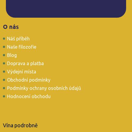
Z
O nás
á
p
Náš příběh
a
t
Naše filozofie
í
Blog
Doprava a platba
Výdejní místa
Obchodní podmínky
Podmínky ochrany osobních údajů
Hodnocení obchodu
Vína podrobně