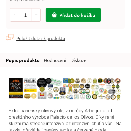
Měrná
cena:
Přidat do košíku
Hodnocení
Diskuze
Extra panenský olivový olej z odrůdy Arbequina od
prestižního výrobce Palacio de los Olivos. Díky rané
sklizni má středně intenzivní až intenzivní chuť a vůni. Na
jazyku převládají banány, jablka a červené plody,