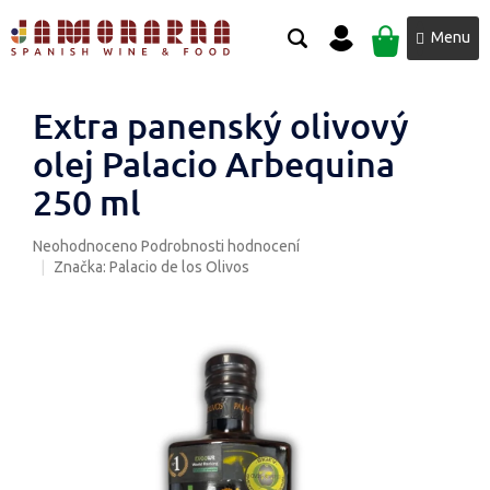
Přejít
NÁKUPNÍ
na
obsah
KOŠÍK
Extra panenský olivový
olej Palacio Arbequina
250 ml
Průměrné
Neohodnoceno
Podrobnosti hodnocení
hodnocení
Značka:
Palacio de los Olivos
produktu
je
0,0
z
5
hvězdiček.