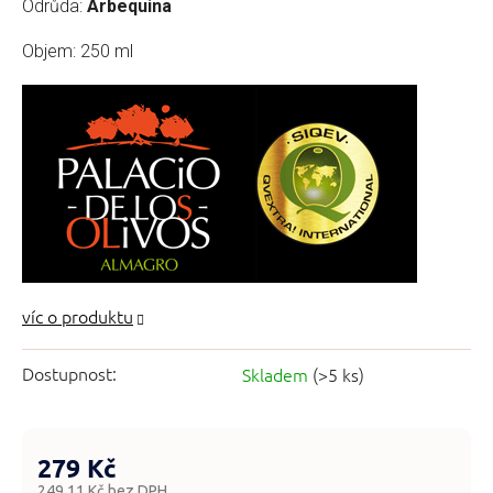
Odrůda:
Arbequina
Objem: 250 ml
Dostupnost:
Skladem
(>5 ks)
279 Kč
249,11 Kč bez DPH