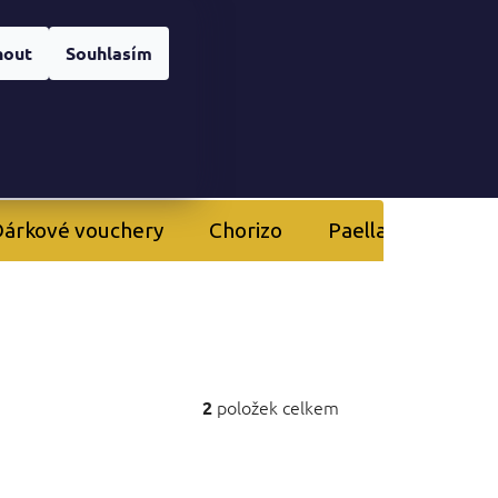
Registrace
nera
Přihlášení
nout
Souhlasím
NÁKUPNÍ
KOŠÍK
árkové vouchery
Chorizo
Paella
Kurzy 
položek celkem
2