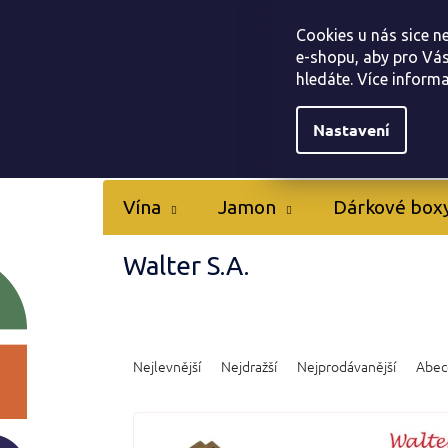
Přejít
Tapas bar Jamonarna
Kontakty
Hodnocen
na
Cookies u nás sice n
obsah
e-shopu, aby pro Vás
hledáte. Více inform
Nastavení
Vína
Jamon
Dárkové box
Walter S.A.
Ř
a
Nejlevnější
Nejdražší
Nejprodávanější
Abec
z
e
V
n
ý