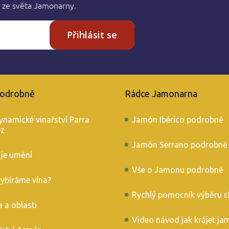
 ze světa Jamonarny.
v
ý
p
Přihlásit se
i
s
u
podrobně
Rádce Jamonarna
ynamické vinařství Parra
Jamón Ibérico podrobně
éz
Jamón Serrano podrobně
 je umění
Vše o Jamonu podrobně
vybíráme vína?
Rychlý pomocník výběru c
 a oblasti
Video návod jak krájet ja