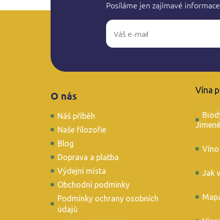
Posíláme jen zajímavé informace
Z
á
Vína 
O nás
p
a
Biod
Náš příběh
t
Jimen
í
Naše filozofie
Blog
Víno
Doprava a platba
Výdejní místa
Jak 
Obchodní podmínky
Mapa
Podmínky ochrany osobních
údajů