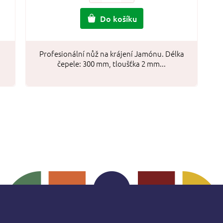
Do košíku
Profesionální nůž na krájení Jamónu. Délka
čepele: 300 mm, tloušťka 2 mm...
O
v
l
á
d
a
c
í
p
r
v
k
y