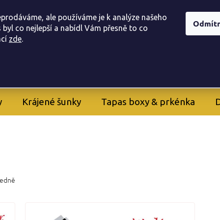
í obchodu
Doprava, a platba
Registrace provizního part
eprodáváme, ale používáme je k analýze našeho
Odmít
 byl co nejlepší a nabídl Vám přesně to co
ac
í
zde
.
605 282 261
+420
y
Krájené šunky
Tapas boxy & prkénka
D
edně