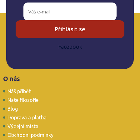
Přihlásit se
Facebook
Z
O nás
á
p
Náš příběh
a
t
Naše filozofie
í
Blog
Doprava a platba
Výdejní místa
Obchodní podmínky