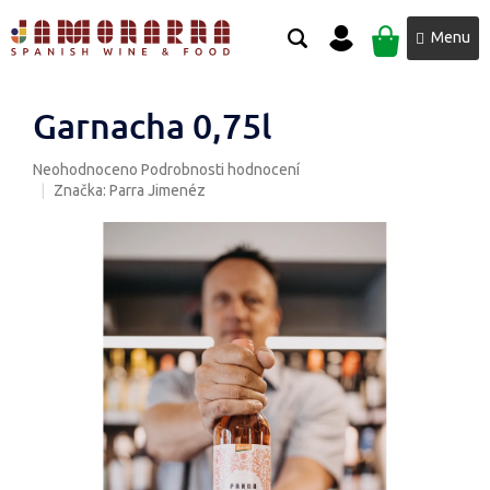
Přejít
NÁKUPNÍ
na
obsah
KOŠÍK
Garnacha 0,75l
Průměrné
Neohodnoceno
Podrobnosti hodnocení
hodnocení
Značka:
Parra Jimenéz
produktu
je
0,0
z
5
hvězdiček.