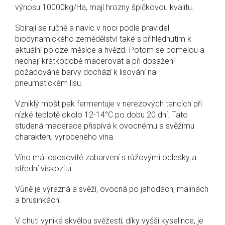
výnosu 10000kg/Ha, mají hrozny špičkovou kvalitu.
Sbírají se ručně a navíc v noci podle pravidel
biodynamického zemědělství také s přihlédnutím k
aktuální poloze měsíce a hvězd. Potom se pomelou a
nechají krátkodobě macerovat a při dosažení
požadováné barvy dochází k lisování na
pneumatickém lisu.
Vzniklý mošt pak fermentuje v nerezových tancích při
nízké teplotě okolo 12-14°C po dobu 20 dní. Tato
studená macerace přispívá k ovocnému a svěžímu
charakteru vyrobeného vína.
Víno má lososovité zabarvení s růžovými odlesky a
střední viskozitu.
Vůně je výrazná a svěží, ovocná po jahodách, malinách
a brusinkách.
V chuti vyniká skvělou svěžestí, díky vyšší kyselince, je