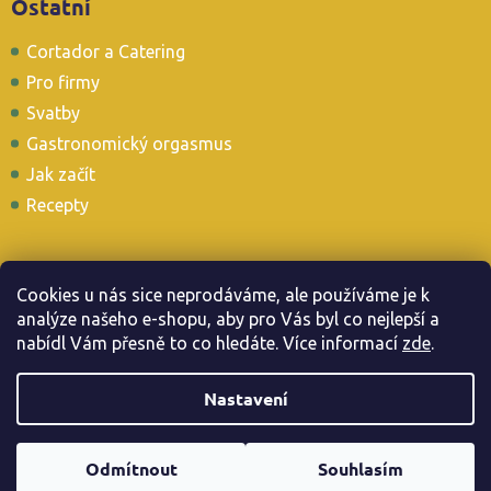
Ostatní
Cortador a Catering
Pro firmy
Svatby
Gastronomický orgasmus
Jak začít
Recepty
Cookies u nás sice neprodáváme, ale používáme je k
analýze našeho e-shopu, aby pro Vás byl co nejlepší a
Stavte se i u nás v Tapas Baru
nabídl Vám přesně to co hledáte. Více informac
í
zde
.
Nastavení
Copyright 2026
. Všechna práva vyhrazena.
Jamonarna.cz
Odmítnout
Souhlasím
Vytvořil Shoptet