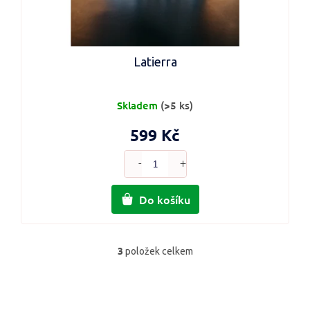
Latierra
Skladem
(>5 ks)
599 Kč
Do košíku
3
položek celkem
O
v
l
á
d