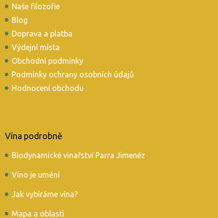
t
Naše filozofie
í
Blog
Doprava a platba
Výdejní místa
Obchodní podmínky
Podmínky ochrany osobních údajů
Hodnocení obchodu
Vína podrobně
Biodynamické vinařství Parra Jimenéz
Víno je umění
Jak vybíráme vína?
Mapa a oblasti