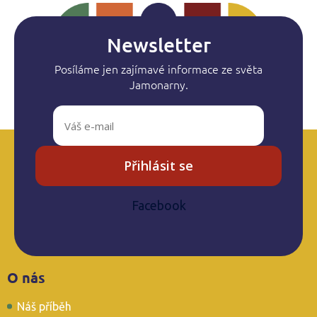
a
c
í
Newsletter
p
r
Posíláme jen zajímavé informace ze světa
v
Jamonarny.
k
y
v
ý
p
i
Přihlásit se
s
u
Facebook
Z
O nás
á
p
Náš příběh
a