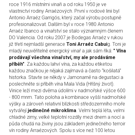
roce 1916 místními vinaři a od roku 1950 je ve
vlastnictví rodiny Arraézových. První v rodové linii byl
Antonio Arraéz Garrigós, který začal výrobu postupně
profesionalizovat. Dalším byl v roce 1980 Antonio
Arraéz Ibanco a vinařství se stalo významným členem
DO Valencia. Od roku 2007 je Bodegas Arraéz v rukou
již třetí nejmladší generace
Toni Arraéz Cabui
g. Toni je
mladý neuvěřitelně energický vinař a jak sám říká:
" Vína
prodávají všechna vinařství, my ale prodáváme
příběh"
. Za každou lahví vína, za každou etiketou
každou značkou je nějaká zajímavá a často "košilatá"
historka. Stavte se někdy v Jamonarně na degustaci a
poslechněte si příběh vína Mala Vida (Hříšný život).
Vinice leží mezi dvěma údolími v nadmořské výšce 600
- 800 mnm. Tato poloha a kombinace vyšší nadmořské
výšky a zároveň relativní blízkosti středozemního moře
vytvářejí
jedinečné mikroklima
. Velmi teplá léta, velmi
chladné zimy, velké teplotní rozdíly mezi dnem a nocí a
půda chudá na živiny jsou základem jedinečného terroir
vín rodiny Arraézových. Spolu s více než 100 letou