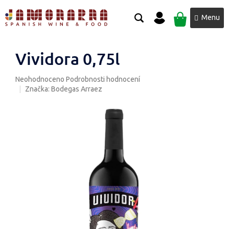
Přejít
NÁKUPNÍ
na
obsah
KOŠÍK
Vividora 0,75l
Průměrné
Neohodnoceno
Podrobnosti hodnocení
hodnocení
Značka:
Bodegas Arraez
produktu
je
0,0
z
5
hvězdiček.