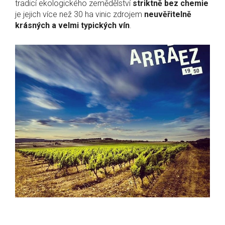
tradicí ekologického zemědělství
striktně bez chemie
je jejich více než 30 ha vinic zdrojem
neuvěřitelně
krásných a velmi typických vín
.