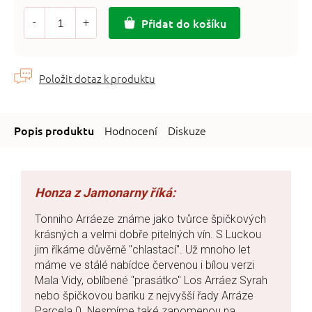
Měrná
cena:
Přidat do košíku
Hodnocení
Diskuze
Tonniho Arráeze známe jako tvůrce špičkových
krásných a velmi dobře pitelných vín. S Luckou
jim říkáme důvěrně "chlastací". Už mnoho let
máme ve stálé nabídce červenou i bílou verzi
Mala Vidy, oblíbené "prasátko" Los Arráez Syrah
nebo špičkovou bariku z nejvyšší řady Arráze
Parcela 0. Nesmíme také zapomenou na