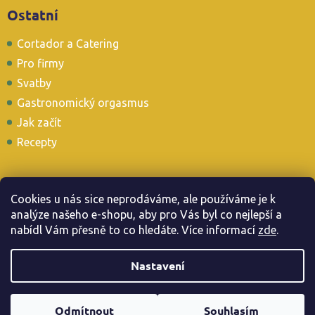
Ostatní
Cortador a Catering
Pro firmy
Svatby
Gastronomický orgasmus
Jak začít
Recepty
Cookies u nás sice neprodáváme, ale používáme je k
analýze našeho e-shopu, aby pro Vás byl co nejlepší a
Stavte se i u nás v Tapas Baru
nabídl Vám přesně to co hledáte. Více informac
í
zde
.
Nastavení
Copyright 2026
. Všechna práva vyhrazena.
Jamonarna.cz
Odmítnout
Souhlasím