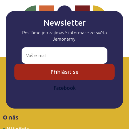
Newsletter
Posíláme jen zajímavé informace ze světa
Jamonarny.
Přihlásit se
Facebook
Z
O nás
á
p
Náš příběh