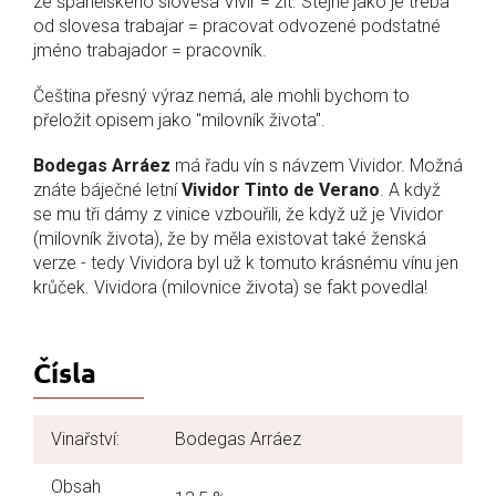
ze španělského slovesa Vivir = žít. Stejně jako je třeba
od slovesa trabajar = pracovat odvozené podstatné
jméno trabajador = pracovník.
Čeština přesný výraz nemá, ale mohli bychom to
přeložit opisem jako "milovník života".
Bodegas Arráez
má řadu vín s návzem Vividor. Možná
znáte báječné letní
Vividor Tinto de Verano
. A když
se mu tři dámy z vinice vzbouřili, že když už je Vividor
(milovník života), že by měla existovat také ženská
verze - tedy Vividora byl už k tomuto krásnému vínu jen
krůček. Vividora (milovnice života) se fakt povedla!
Čísla
Vinařství:
Bodegas Arráez
Obsah