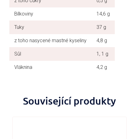
z toho cukry
0,5 g
Bílkoviny
14,6 g
Tuky
37 g
z toho nasycené mastné kyseliny
4,8 g
Sůl
1, 1 g
Vláknina
4,2 g
Související produkty