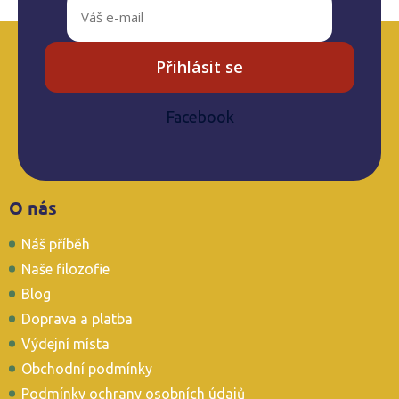
Přihlásit se
Facebook
Z
O nás
á
p
Náš příběh
a
t
Naše filozofie
í
Blog
Doprava a platba
Výdejní místa
Obchodní podmínky
Podmínky ochrany osobních údajů