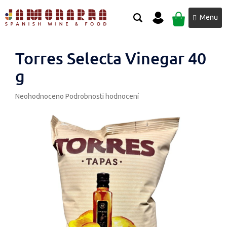
Přejít
NÁKUPNÍ
na
obsah
KOŠÍK
Torres Selecta Vinegar 40
g
Průměrné
Neohodnoceno
Podrobnosti hodnocení
hodnocení
produktu
je
0,0
z
5
hvězdiček.