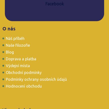
Facebook
Z
O nás
á
p
Náš příběh
a
t
Naše filozofie
í
Blog
Doprava a platba
Výdejní místa
Obchodní podmínky
Podmínky ochrany osobních údajů
Hodnocení obchodu