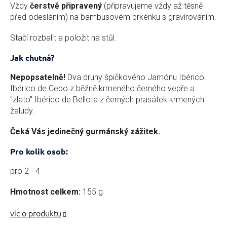
Vždy
čerstvě připravený
(připravujeme vždy až těsně
před odesláním) na bambusovém prkénku s gravírováním.
Stačí rozbalit a položit na stůl.
Jak chutná?
Nepopsatelně!
Dva druhy špičkového Jamónu Ibérico.
Ibérico de Cebo z běžně krmeného černého vepře a
"zlato" Ibérico de Bellota z černých prasátek krmených
žaludy.
Čeká Vás jedinečný gurmánský zážitek.
Pro kolik osob:
pro 2 - 4
Hmotnost celkem:
155 g