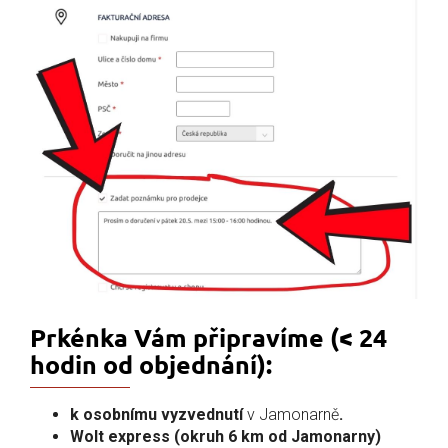
Prkénka Vám připravíme (< 24
hodin od objednání):
k osobnímu vyzvednutí
v Jamonarně
.
Wolt express (okruh 6 km od Jamonarny)