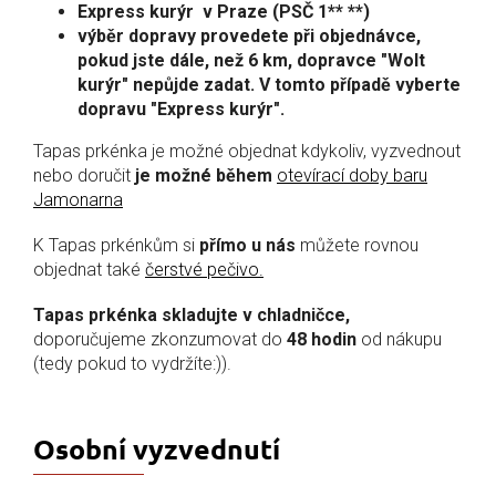
Express kurýr v Praze (PSČ 1** **)
výběr dopravy provedete při objednávce,
pokud jste dále, než 6 km, dopravce "Wolt
kurýr" nepůjde zadat. V tomto případě vyberte
dopravu "Express kurýr".
Tapas prkénka je možné objednat kdykoliv, vyzvednout
nebo doručit
je možné během
otevírací doby baru
Jamonarna
K Tapas prkénkům si
přímo u nás
můžete rovnou
objednat také
čerstvé pečivo.
Tapas prkénka skladujte v chladničce,
doporučujeme zkonzumovat do
48 hodin
od nákupu
(tedy pokud to vydržíte:)).
Osobní vyzvednutí