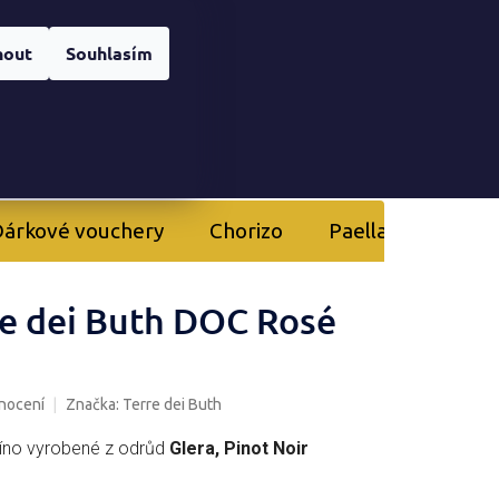
Registrace
nera
Přihlášení
nout
Souhlasím
NÁKUPNÍ
KOŠÍK
árkové vouchery
Chorizo
Paella
Kurzy 
re dei Buth DOC Rosé
nocení
Značka:
Terre dei Buth
íno vyrobené z odrůd
Glera, Pinot Noir