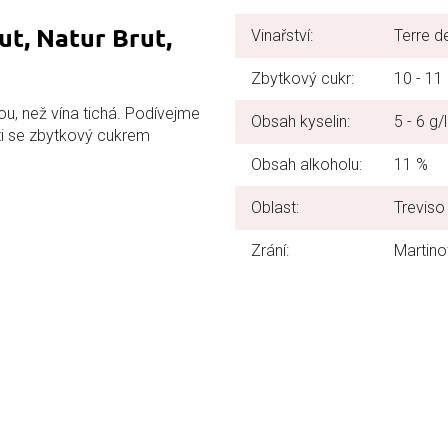
t, Natur Brut,
Vinařství:
Terre d
Zbytkový cukr:
10 - 11 
nou, než vína tichá. Podívejme
Obsah kyselin:
5 - 6 g/l
sti se zbytkový cukrem
Obsah alkoholu:
11 %
Oblast:
Treviso 
Zrání:
Martino