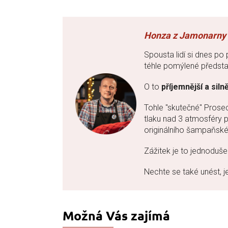
Spousta lidí si dnes p
téhle pomýlené představ
O to
příjemnější a silně
Tohle "skutečné" Pros
tlaku nad 3 atmosféry 
originálního šampaňskéh
Zážitek je to jednoduš
Nechte se také unést, j
Možná Vás zajímá