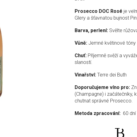
z
5
Prosecco DOC Rosé
je velm
hvězdiček.
Glery a šťavnatou bujnost Pin
Barva, perlení:
Svělte růžov
Vůně:
Jemné květinové tóny s
Chuť:
Příjemně svěží a vyváž
slaností.
Vinařství:
Terre dei Buth
Doporučujeme víno pro:
Zna
(Champagne) i začátečníky, kt
chutnat správné Prosecco.
Metoda zpracování:
60 dní