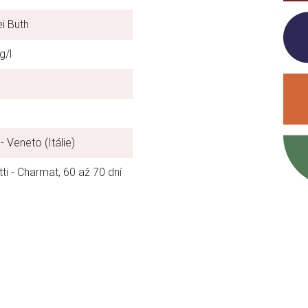
ei Buth
g/l
- Veneto (Itálie)
tti - Charmat, 60 až 70 dní