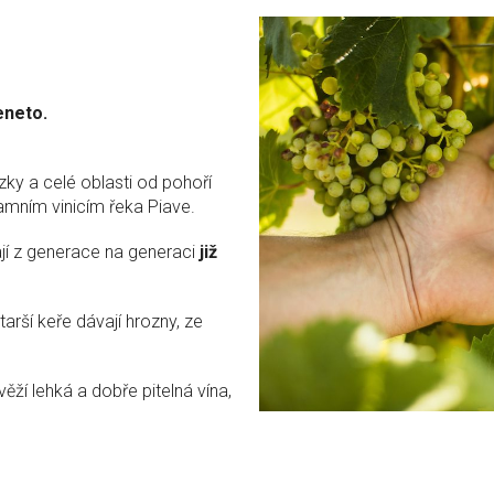
eneto.
zky a celé oblasti od pohoří
amním vinicím řeka Piave.
jí z generace na generaci
již
arší keře dávají hrozny, ze
věží lehká a dobře pitelná vína,