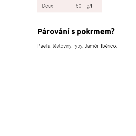
Doux
50 + g/l
Párování s pokrmem?
Paella
, těstoviny, ryby,
Jamón Ibérico.