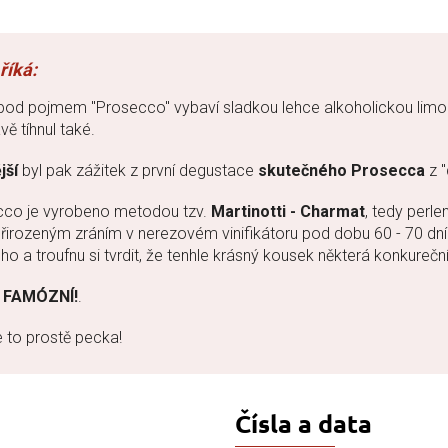
o pod pojmem "Prosecco" vybaví sladkou lehce alkoholickou lim
ě tíhnul také.
jší
byl pak zážitek z první degustace
skutečného Prosecca
z "
ecco je vyrobeno metodou tzv.
Martinotti - Charmat
, tedy perl
přirozeným zráním v nerezovém vinifikátoru pod dobu 60 - 70 dní
o a troufnu si tvrdit, že tenhle krásný kousek některá konkureč
e
FAMÓZNÍ!
.
e to prostě pecka!
Čísla a data