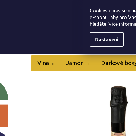
Přejít
Tapas bar Jamonarna
Kontakty
Hodnocen
na
Cookies u nás sice n
obsah
e-shopu, aby pro Vás
hledáte. Více inform
Nastavení
Vína
Jamon
Dárkové box