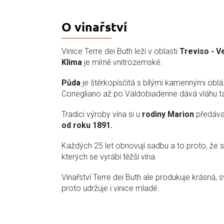
O vinařství
Vinice Terre dei Buth leží v oblasti
Treviso - V
Klima
je mírně vnitrozemské.
Půda
je štěrkopísčitá s bílými kamennými oblá
Conegliano až po Valdobiadenne dává vláhu t
Tradici výroby vína si u
rodiny Marion
předáva
od roku 1891.
Každých 25 let obnovují sadbu a to proto, že st
kterých se vyrábí těžší vína.
Vinařství Terre dei Buth ale produkuje krásná, s
proto udržuje i vinice mladé.