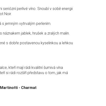
i seriózní perlivé víno. Snoubí v sobě energii
ot Noir.
á s jemným vytrvalým perlením.
 náznakem jablek, hrušek a zralých malin.
ené s dobře postavenou kyselinkou a lehkou
lce, kteří mají rádi kvalitní šumivá vína
eří si rádi rozšíří představu o tom, jak má
Martinotti - Charmat