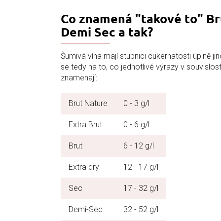
Co znamená "takové to" Bru
Demi Sec a tak?
Šumivá vína mají stupnici cukernatosti úplně ji
se tedy na to, co jednotlivé výrazy v souvislo
znamenají:
Brut Nature
0 - 3 g/l
Extra Brut
0 - 6 g/l
Brut
6 - 12 g/l
Extra dry
12 - 17 g/l
Sec
17 - 32 g/l
Demi-Sec
32 - 52 g/l