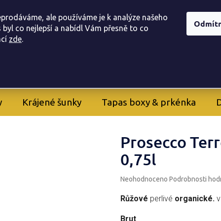
í obchodu
Doprava, a platba
Registrace provizního part
eprodáváme, ale používáme je k analýze našeho
Odmít
 byl co nejlepší a nabídl Vám přesně to co
ac
í
zde
.
605 282 261
+420
y
Krájené šunky
Tapas boxy & prkénka
D
Prosecco Ter
0,75l
Průměrné
Neohodnoceno
Podrobnosti hod
hodnocení
produktu
Růžové
perlivé
organické.
v
je
0,0
Brut