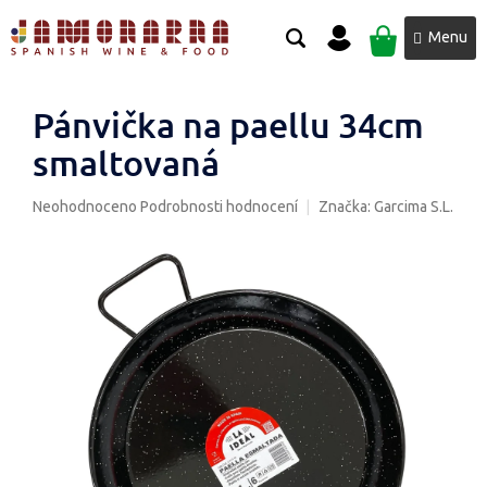
Přejít
NÁKUPNÍ
na
obsah
KOŠÍK
Pánvička na paellu 34cm
smaltovaná
Průměrné
Neohodnoceno
Podrobnosti hodnocení
Značka:
Garcima S.L.
hodnocení
produktu
je
0,0
z
5
hvězdiček.