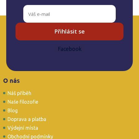
Přihlásit se
Facebook
Z
O nás
á
p
Náš příběh
a
t
Naše filozofie
í
Blog
Doprava a platba
Výdejní místa
Obchodní podmínky