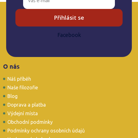
Přihlásit se
Facebook
Z
O nás
á
p
Náš příběh
a
t
Naše filozofie
í
Blog
Doprava a platba
Výdejní místa
Obchodní podmínky
Podmínky ochrany osobních údajů