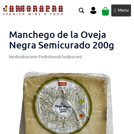
Přejít
NÁKUPNÍ
na
obsah
KOŠÍK
Manchego de la Oveja
Negra Semicurado 200g
Průměrné
Neohodnoceno
Podrobnosti hodnocení
hodnocení
produktu
je
0,0
z
5
hvězdiček.