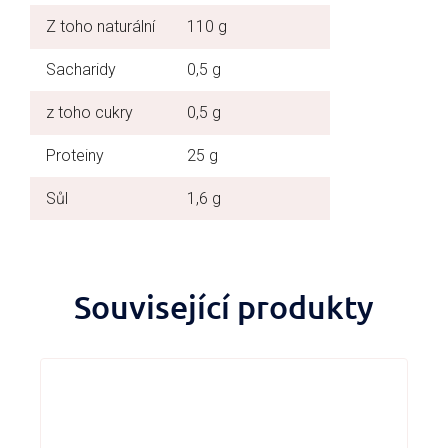
Z toho naturální
110 g
Sacharidy
0,5 g
z toho cukry
0,5 g
Proteiny
25 g
Sůl
1,6 g
Související produkty