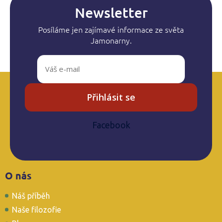
Newsletter
Posíláme jen zajímavé informace ze světa
Jamonarny.
Přihlásit se
Facebook
Z
O nás
á
p
Náš příběh
a
t
Naše filozofie
í