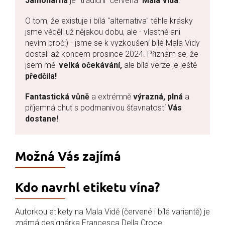
Jamonarna
je "tradiční" červená
Mala Vida
.
O tom, že existuje i bílá "alternativa" téhle krásky
jsme věděli už nějakou dobu, ale - vlastně ani
nevím proč:) - jsme se k vyzkoušení bílé Mala Vidy
dostali až koncem prosince 2024. Přiznám se, že
jsem měl
velká očekávání,
ale bílá verze je ještě
předčila!
Fantastická vůně
a extrémně
výrazná, plná
a
příjemná chuť s podmanivou šťavnatostí
Vás
dostane!
Možná Vás zajímá
Kdo navrhl etiketu vína?
Autorkou etikety na Mala Vidě (červené i bílé variantě) je
známá designárka Francesca Della Croce.