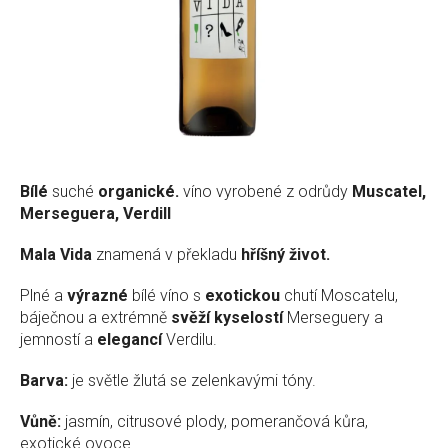
Bílé
suché
organické.
víno vyrobené z odrůdy
Muscatel,
Merseguera, Verdill
Mala Vida
znamená v překladu
hříšný život.
Plné a
výrazné
bílé víno s
exotickou
chutí Moscatelu,
báječnou a extrémně
svěží kyselostí
Merseguery a
jemností a
elegancí
Verdilu.
Barva:
je světle žlutá se zelenkavými tóny.
Vůně:
jasmín, citrusové plody, pomerančová kůra,
exotické ovoce.