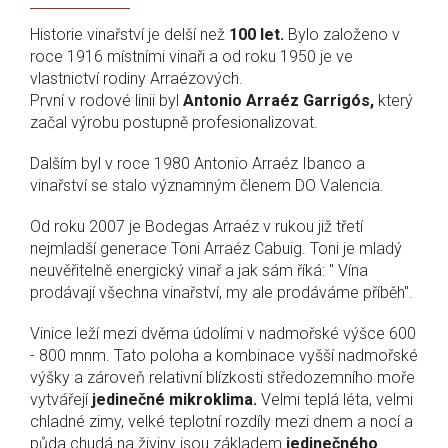
Historie vinařství je delší než
100 let.
Bylo založeno v
roce 1916 místními vinaři a od roku 1950 je ve
vlastnictví rodiny Arraézových.
První v rodové linii byl
Antonio Arraéz Garrigós,
který
začal výrobu postupně profesionalizovat.
Dalším byl v roce 1980 Antonio Arraéz Ibanco a
vinařství se stalo významným členem DO Valencia.
Od roku 2007 je Bodegas Arraéz v rukou již třetí
nejmladší generace Toni Arraéz Cabuig. Toni je mladý
neuvěřitelně energický vinař a jak sám říká: " Vína
prodávají všechna vinařství, my ale prodáváme příběh".
Vinice leží mezi dvěma údolími v nadmořské výšce 600
- 800 mnm. Tato poloha a kombinace vyšší nadmořské
výšky a zároveň relativní blízkosti středozemního moře
vytvářejí
jedinečné mikroklima.
Velmi teplá léta, velmi
chladné zimy, velké teplotní rozdíly mezi dnem a nocí a
půda chudá na živiny jsou základem
jedinečného