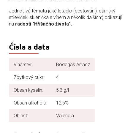
Jednotlivá témata jaké letadlo (cestování), dámský
střeviček, sklenička s vínem a několik dalších:) odkazují
na
radosti "Hříšného života".
Čísla a data
Vinařství:
Bodegas Arráez
Zbytkový cukr:
4
Obsah kyselin:
5,3 g/l
Obsah alkoholu:
12,5%
Oblast:
Valencia