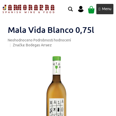
Přejít
NÁKUPNÍ
na
obsah
KOŠÍK
Mala Vida Blanco 0,75l
Průměrné
Neohodnoceno
Podrobnosti hodnocení
hodnocení
Značka:
Bodegas Arraez
produktu
je
0,0
z
5
hvězdiček.