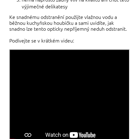
výjimečné delikatesy
Ke snadnému odstranění použijte vlažnou vodu a
běžnou kuchyňskou houbičku a sami uvidíte, jak
snadno lze tento opticky nepříjemný neduh odstranit.
Podívejte se v krátkém videu: