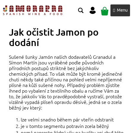
Přejít
NÁKUPNÍ
na
obsah
KOŠÍK
Jak očistit Jamon po
dodání
Sušené šunky Jamón našich dodavatelů Granadul a
Símon Martín jsou vyráběné podle původních
přírodních postupů striktně bez jakýchkoliv
chemických přísad. To však může být kromě jedinečné
chuti někdy také příčinou na pohled velmi nepříjemné
plísně na kůži sušené nohy. Případný problém zjistíte
ihned po vybalení z textilního obalu a ručíme Vám za
to, že jakkoliv Vás to pravděpodobně vystraší, protože
vizálně vypadá plíseň opravdu děsivě, jedná se o zcela
běžný jev který:
lze velmi snadno během pár vteřin odstranit
je v tomto segmentu potravin zcela běžný
nemá naprosto žádný vliv na kvalitu ani chuť této