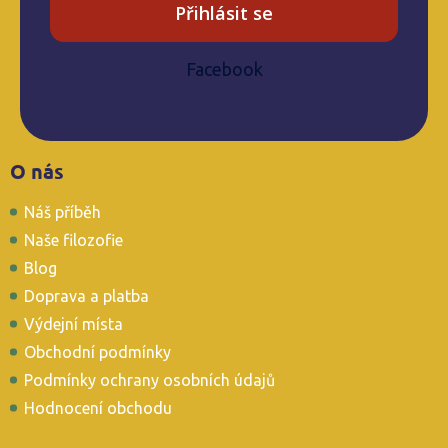
Přihlásit se
Facebook
Z
O nás
á
p
Náš příběh
a
t
Naše filozofie
í
Blog
Doprava a platba
Výdejní místa
Obchodní podmínky
Podmínky ochrany osobních údajů
Hodnocení obchodu