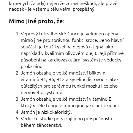
krmených žaludy) nejen že zdraví neškodí, ale právě
naopak - je vašemu tělu velmi prospěšný.
Mimo jiné proto, že:
Vepřový tuk v Iberské šunce je velmi prospěný
mimo jiné pro správnou funkci srdce. Jeho hlavní
součástí je totiž kyselina olejová (stejná jako
například v kvalitním olivovém oleji). Její příznivé
působení na kardiovaskulární systém je vědecky
prokázáno.
Jamón obsahuje velké množství bílkovin,
vitamínů B1, B6, B12 a kyselinu listovou - látek
důležitých pro správnou funkci mozku i celého
nervového systému.
Jamón obsahuje velké množství vitamínu E,
který v těle funguje mimo jiné jako antioxidant.
Jamón je nízkokalorický.
Vědecké studie potvrzují jeho prospěšnost i
během těhotenství.