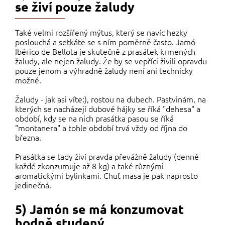
se živí pouze žaludy
Také velmi rozšířený mýtus, který se navíc hezky
poslouchá a setkáte se s ním poměrně často. Jamó
Ibérico de Bellota je skutečně z prasátek krmených
žaludy, ale nejen žaludy. Že by se vepříci živili opravdu
pouze jenom a výhradně žaludy není ani technicky
možné.
Žaludy - jak asi víte:), rostou na dubech. Pastvinám, na
kterých se nacházejí dubové hájky se říká "dehesa" a
období, kdy se na nich prasátka pasou se říká
"montanera" a tohle období trvá vždy od října do
března.
Prasátka se tady živí pravda převážně žaludy (denně
každé zkonzumuje až 8 kg) a také různými
aromatickými bylinkami. Chuť masa je pak naprosto
jedinečná.
5) Jamón se má konzumovat
hodně studený