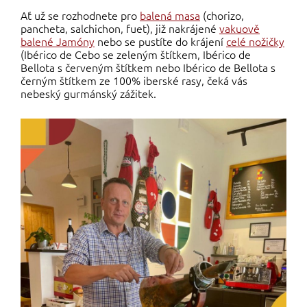
Ať už se rozhodnete pro
balená masa
(chorizo,
pancheta, salchichon, fuet), již nakrájené
vakuově
balené Jamóny
nebo se pustíte do krájení
celé nožičky
(Ibérico de Cebo se zeleným štítkem, Ibérico de
Bellota s červeným štítkem nebo Ibérico de Bellota s
černým štítkem ze 100% iberské rasy, čeká vás
nebeský gurmánský zážitek.