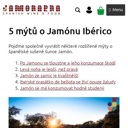
Přejít
NÁKUPNÍ
na
obsah
KOŠÍK
5 mýtů o Jamónu Ibérico
Pojďme společně vyvrátit některé rozšířené mýty o
španělské sušené šunce Jamón.
Po Jamonu se tloustne a jeho konzumace škodí
Levá noha je lepší, než pravá
Jamón ze samic je kvalitnější
Iberské prasátko de bellota se živí pouze žaludy
Jamón se má konzumovat hodně studený