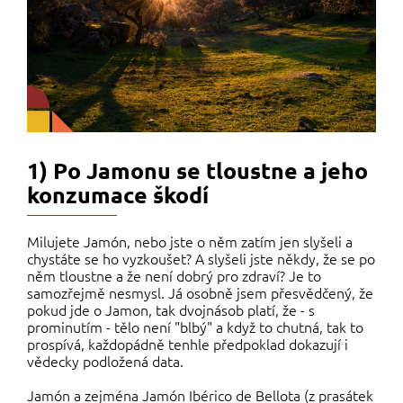
1) Po Jamonu se tloustne a jeho
konzumace škodí
Milujete Jamón, nebo jste o něm zatím jen slyšeli a
chystáte se ho vyzkoušet? A slyšeli jste někdy, že se po
něm tloustne a že není dobrý pro zdraví? Je to
samozřejmě nesmysl. Já osobně jsem přesvědčený, že
pokud jde o Jamon, tak dvojnásob platí, že - s
prominutím - tělo není "blbý" a když to chutná, tak to
prospívá, každopádně tenhle předpoklad dokazují i
vědecky podložená data.
Jamón a zejména Jamón Ibérico de Bellota (z prasátek