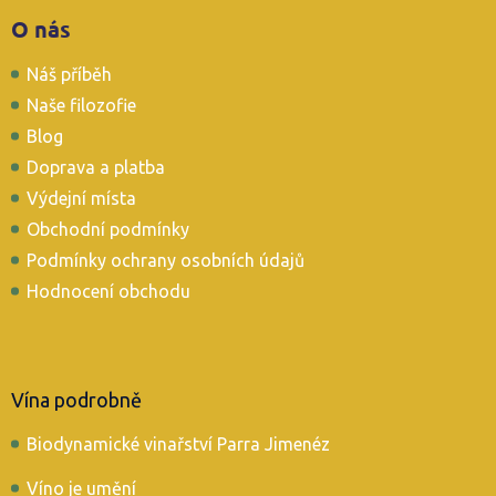
Z
O nás
á
p
Náš příběh
a
t
Naše filozofie
í
Blog
Doprava a platba
Výdejní místa
Obchodní podmínky
Podmínky ochrany osobních údajů
Hodnocení obchodu
Vína podrobně
Biodynamické vinařství Parra Jimenéz
Víno je umění