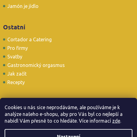
Jamón je jídlo
Ostatní
Cortador a Catering
Pro firmy
Svatby
Gastronomický orgasmus
Jak začít
Recepty
Cookies u nás sice neprodáváme, ale používáme je k
analýze našeho e-shopu, aby pro Vás byl co nejlepší a
Stavte se i u nás v Tapas Baru
nabídl Vám přesně to co hledáte. Více informac
í
zde
.
Nastavení