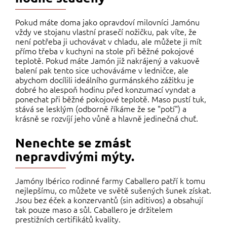
Pokud máte doma jako opravdoví milovníci Jamónu
vždy ve stojanu vlastní prasečí nožičku, pak víte, že
není potřeba ji uchovávat v chladu, ale můžete ji mít
přímo třeba v kuchyni na stole při běžné pokojové
teplotě. Pokud máte Jamón již nakrájený a vakuově
balení pak tento sice uchováváme v ledničce, ale
abychom docílili ideálního gurmánského zážitku je
dobré ho alespoň hodinu před konzumací vyndat a
ponechat při běžné pokojové teplotě. Maso pustí tuk,
stává se lesklým (odborně říkáme že se "potí") a
krásně se rozvíjí jeho vůně a hlavně jedinečná chuť.
Nenechte se zmást
nepravdivými mýty.
Jamóny Ibérico rodinné farmy Caballero patří k tomu
nejlepšímu, co můžete ve světě sušených šunek získat.
Jsou bez éček a konzervantů (sin aditivos) a obsahují
tak pouze maso a sůl. Caballero je držitelem
prestižních certifikátů kvality.