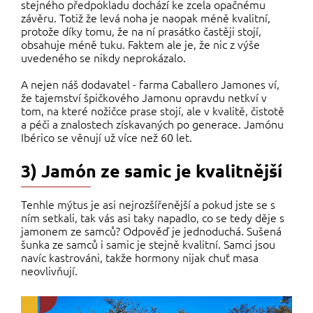
stejného předpokladu dochází ke zcela opačnému
závěru. Totiž že levá noha je naopak méně kvalitní,
protože díky tomu, že na ní prasátko častěji stojí,
obsahuje méně tuku. Faktem ale je, že nic z výše
uvedeného se nikdy neprokázalo.
A nejen náš dodavatel - farma Caballero Jamones ví,
že tajemství špičkového Jamonu opravdu netkví v
tom, na které nožičce prase stojí, ale v kvalitě, čistotě
a péči a znalostech získavaných po generace. Jamónu
Ibérico se věnují už více než 60 let.
3) Jamón ze samic je kvalitnější
Tenhle mýtus je asi nejrozšířenější a pokud jste se s
ním setkali, tak vás asi taky napadlo, co se tedy děje s
jamonem ze samců? Odpověď je jednoduchá. Sušená
šunka ze samců i samic je stejně kvalitní. Samci jsou
navíc kastrováni, takže hormony nijak chuť masa
neovlivňují.