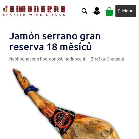
Přejít
NÁKUPNÍ
na
obsah
KOŠÍK
Jamón serrano gran
reserva 18 měsíců
Průměrné
Neohodnoceno
Podrobnosti hodnocení
Značka:
Granadul
hodnocení
produktu
je
0,0
z
5
hvězdiček.