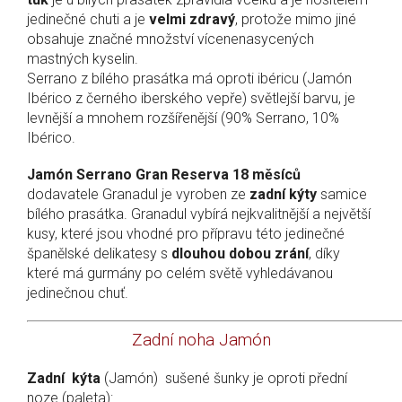
jedinečné chuti a je
velmi zdravý
, protože mimo jiné
obsahuje značné množství vícenenasycených
mastných kyselin.
Serrano z bílého prasátka má oproti ibéricu (Jamón
Ibérico z černého iberského vepře) světlejší barvu, je
levnější a mnohem rozšířenější (90% Serrano, 10%
Ibérico.
Jamón Serrano Gran Reserva 18 měsíců
dodavatele Granadul je vyroben ze
zadní kýty
samice
bílého prasátka. Granadul vybírá nejkvalitnější a největší
kusy, které jsou vhodné pro přípravu této jedinečné
španělské delikatesy s
dlouhou dobou zrání
, díky
které má gurmány po celém světě vyhledávanou
jedinečnou chuť.
Zadní noha Jamón
Zadní kýta
(Jamón) sušené šunky je oproti přední
noze (paleta):