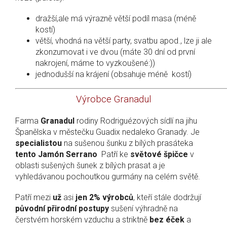
dražší,ale má výrazně větší podíl masa (méně
kostí)
větší, vhodná na větší party, svatbu apod., lze ji ale
zkonzumovat i ve dvou (máte 30 dní od první
nakrojení, máme to vyzkoušené:))
jednodušší na krájení (obsahuje méně kostí)
Výrobce Granadul
Farma
Granadul
rodiny Rodriguézových sídlí na jihu
Španělska v městečku Guadix nedaleko Granady. Je
specialistou
na sušenou šunku z bílých prasáteka
tento Jamón Serrano
Patří ke
světové špičce
v
oblasti sušených šunek z bílých prasat a je
vyhledávanou pochoutkou gurmány na celém světě.
Patří mezi
už
asi
jen 2% výrobců
, kteří stále dodržují
původní přirodní postupy
sušení výhradně na
čerstvém horském vzduchu a striktně
bez éček
a