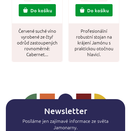
Do košíku
Do košíku
Červené suché víno
Profesionální
vyrobené ze čtyř
robustní stojan na
odrůd zastoupených
krájení Jamónu s
rovnoměrně:
praktickou otočnou
Cabernet...
hlavicí.
Newsletter
Posíláme jen zajímavé informace ze světa
Jamonarny.