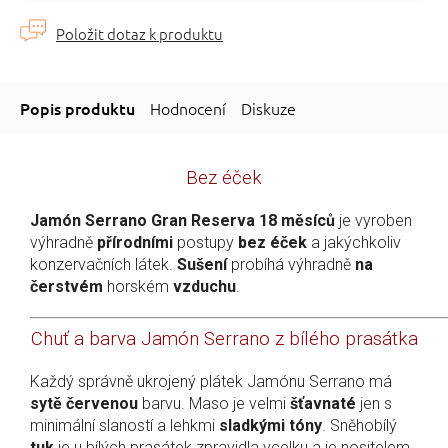
Hodnocení
Diskuze
Bez éček
Jamón Serrano Gran Reserva 18 měsíců
je vyroben
výhradně
přírodními
postupy
bez éček
a jakýchkoliv
konzervačních látek.
Sušení
probíhá výhradně
na
čerstvém
horském
vzduchu
.
Chuť a barva Jamón Serrano z bílého prasátka
Každý správně ukrojený plátek Jamónu Serrano má
sytě červenou
barvu. Maso je velmi
šťavnaté
jen s
minimální slaností a lehkmi
sladkými tóny
. Sněhobílý
tuk
je u bílých prasátek zpravidla vcelku a je nositelem