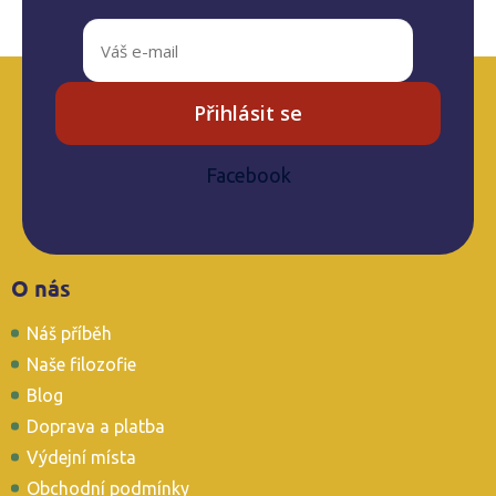
Přihlásit se
Facebook
Z
O nás
á
p
Náš příběh
a
t
Naše filozofie
í
Blog
Doprava a platba
Výdejní místa
Obchodní podmínky