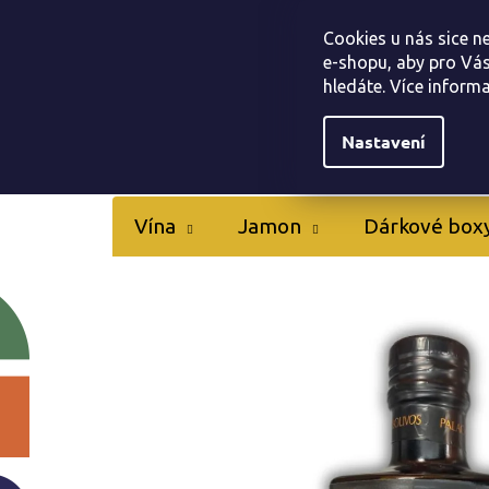
Přejít
Tapas bar Jamonarna
Kontakty
Hodnocen
na
Cookies u nás sice n
obsah
e-shopu, aby pro Vás
hledáte. Více inform
Nastavení
Vína
Jamon
Dárkové box