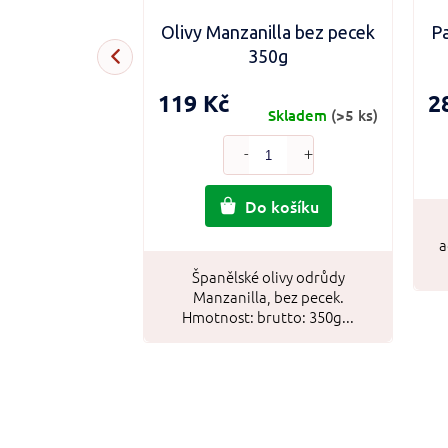
 Black Truffle
Olivy Manzanilla bez pecek
Pa
 g
350g
119 Kč
2
Skladem
(3 ks)
Skladem
(>5 ks)
košíku
Do košíku
a
 Black Truffle
Španělské olivy odrůdy
oce kvalitní
Manzanilla, bez pecek.
chipsy s...
Hmotnost: brutto: 350g...