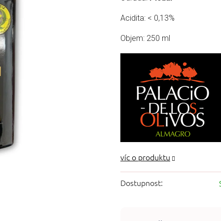
z
5
Acidita: < 0,13%
hvězdiček.
Objem: 250 ml
Dostupnost: