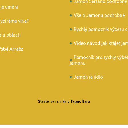
Jamón Serrano podrobně
 je umění
Vše o Jamonu podrobně
vybíráme vína?
Rychlý pomocník výběru c
 a oblasti
Video návod jak krájet ja
řství Arraéz
Pomocník pro rychlý výbě
jamonu
Jamón je jídlo
Stavte se i u nás v Tapas Baru