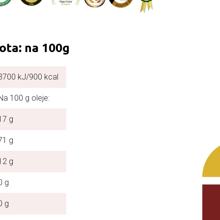
ota: na 100g
3700 kJ/900 kcal
Na 100 g oleje:
17 g
71 g
12 g
0 g
0 g