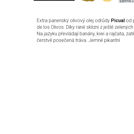
Extra panenský olivový olej odrůdy
Picual
od p
de los Olivos. Díky rané sklizni z ještě zelených
Na jazyku převládají banány, kiwi a rajčata, zat
čerstvě posečená tráva. Jemně pikantní