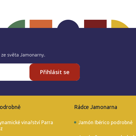
 ze světa Jamonarny.
Přihlásit se
podrobně
Rádce Jamonarna
ynamické vinařství Parra
Jamón Ibérico podrobně
éz