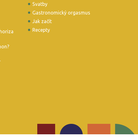
Svatby
Gastronomický orgasmus
Jak začít
Recepty
horiza
mon?
r