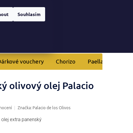
Registrace
nera
Přihlášení
nout
Souhlasím
NÁKUPNÍ
KOŠÍK
árkové vouchery
Chorizo
Paella
Kurzy 
ý olivový olej Palacio
nocení
Značka:
Palacio de los Olivos
ý olej extra panenský