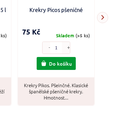
5 l
Krekry Picos pšeničné
Torres Select
4
75 Kč
59 Kč
 ks)
Skladem
(>5 ks)
Do košíku
Do
Krekry Pikos. Pšeinčné. Klasické
Chipsy Torre
ěží
španělské pšeničné krekry.
(Lanýž) Vy
Hmotnost...
bramborové