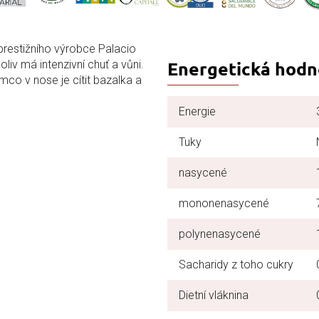
restižního výrobce Palacio
Energetická hodn
 oliv má intenzivní chuť a vůni.
ímco v nose je cítit bazalka a
Energie
Tuky
nasycené
mononenasycené
polynenasycené
Sacharidy z toho cukry
Dietní vláknina