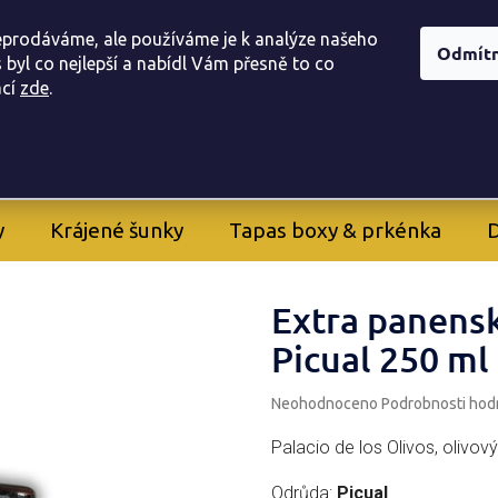
í obchodu
Doprava, a platba
Registrace provizního part
eprodáváme, ale používáme je k analýze našeho
Odmít
 byl co nejlepší a nabídl Vám přesně to co
ac
í
zde
.
605 282 261
+420
y
Krájené šunky
Tapas boxy & prkénka
D
Extra panensk
Picual 250 ml
Průměrné
Neohodnoceno
Podrobnosti hod
hodnocení
produktu
Palacio de los Olivos, olivov
je
0,0
Odrůda:
Picual