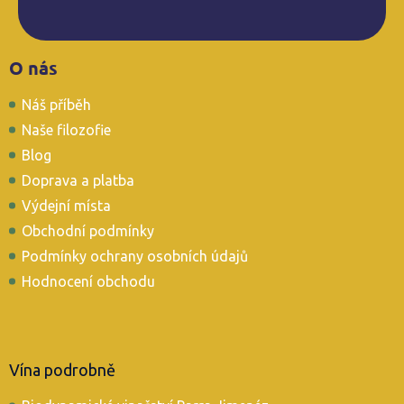
Z
O nás
á
p
Náš příběh
a
t
Naše filozofie
í
Blog
Doprava a platba
Výdejní místa
Obchodní podmínky
Podmínky ochrany osobních údajů
Hodnocení obchodu
Vína podrobně