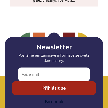
g Bez přidaných barviv a...
Newsletter
Posíláme jen zajímavé informace ze světa
Jamonarny.
Přihlásit se
Facebook