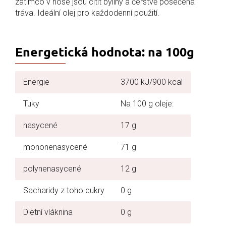
zatímco v nose jsou cítit byliny a čerstvě posečená
tráva. Ideální olej pro každodenní použití.
Energetická hodnota: na 100g
Energie
3700 kJ/900 kcal
Tuky
Na 100 g oleje:
nasycené
17 g
mononenasycené
71 g
polynenasycené
12 g
Sacharidy z toho cukry
0 g
Dietní vláknina
0 g