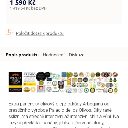
1 590 Kč
1 419,64 Kč bez DPH
Měrná
cena:
Hodnocení
Diskuze
Extra panenský olivový olej z odrůdy Arbequina od
prestižního výrobce Palacio de los Olivos. Díky rané
sklizni má středně intenzivní až intenzivní chuť a vůni. Na
jazyku převládají banány, jablka a červené plody,