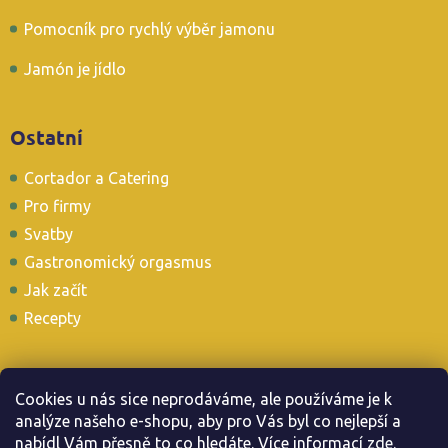
Pomocník pro rychlý výběr jamonu
Jamón je jídlo
Ostatní
Cortador a Catering
Pro firmy
Svatby
Gastronomický orgasmus
Jak začít
Recepty
Cookies u nás sice neprodáváme, ale používáme je k
analýze našeho e-shopu, aby pro Vás byl co nejlepší a
Stavte se i u nás v Tapas Baru
nabídl Vám přesně to co hledáte. Více informac
í
zde
.