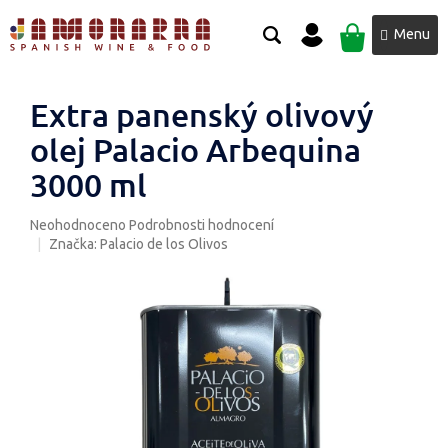
Přejít
NÁKUPNÍ
na
obsah
KOŠÍK
Extra panenský olivový
olej Palacio Arbequina
3000 ml
Průměrné
Neohodnoceno
Podrobnosti hodnocení
hodnocení
Značka:
Palacio de los Olivos
produktu
je
0,0
z
5
hvězdiček.