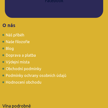
Facebook
Z
O nás
á
p
Náš příběh
a
t
Naše filozofie
í
Blog
Doprava a platba
Výdejní místa
Obchodní podmínky
Podmínky ochrany osobních údajů
Hodnocení obchodu
Vína podrobně