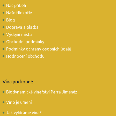
p
Náš příběh
a
t
Naše filozofie
í
Blog
Doprava a platba
Výdejní místa
Obchodní podmínky
Podmínky ochrany osobních údajů
Hodnocení obchodu
Vína podrobně
Biodynamické vinařství Parra Jimenéz
Víno je umění
Jak vybíráme vína?