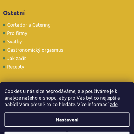
Ostatní
Cortador a Catering
Pro firmy
Svatby
Gastronomický orgasmus
Jak začít
Recepty
Cookies u nás sice neprodáváme, ale používáme je k
analýze našeho e-shopu, aby pro Vás byl co nejlepší a
Stavte se i u nás v Tapas Baru
nabídl Vám přesně to co hledáte. Více informac
í
zde
.
Nastavení
Copyright 2026
. Všechna práva vyhrazena.
Jamonarna.cz