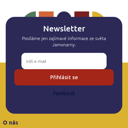
á
d
a
c
í
Newsletter
p
r
Posíláme jen zajímavé informace ze světa
v
Jamonarny.
k
y
v
ý
p
i
Přihlásit se
s
u
Facebook
Z
O nás
á