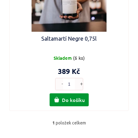
Saltamartí Negre 0,75l
Skladem
(5 ks)
389 Kč
Do košíku
1
položek celkem
O
v
l