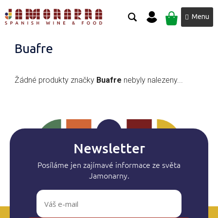
Přejít
NÁKUPNÍ
na
obsah
KOŠÍK
Buafre
Žádné produkty značky
Buafre
nebyly nalezeny...
Newsletter
Posíláme jen zajímavé informace ze světa
Jamonarny.