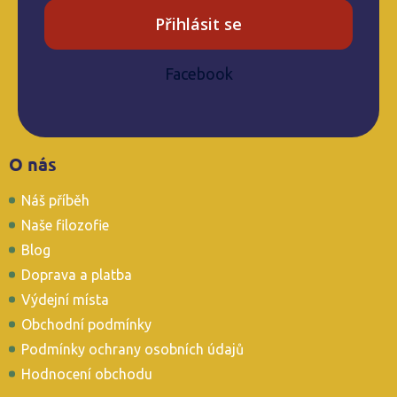
Přihlásit se
Facebook
Z
O nás
á
p
Náš příběh
a
t
Naše filozofie
í
Blog
Doprava a platba
Výdejní místa
Obchodní podmínky
Podmínky ochrany osobních údajů
Hodnocení obchodu