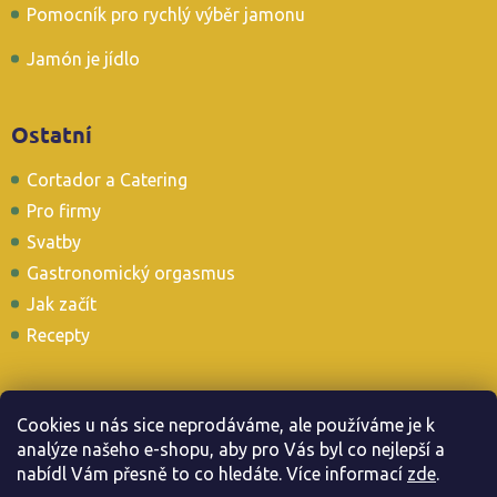
Pomocník pro rychlý výběr jamonu
Jamón je jídlo
Ostatní
Cortador a Catering
Pro firmy
Svatby
Gastronomický orgasmus
Jak začít
Recepty
Cookies u nás sice neprodáváme, ale používáme je k
analýze našeho e-shopu, aby pro Vás byl co nejlepší a
Stavte se i u nás v Tapas Baru
nabídl Vám přesně to co hledáte. Více informac
í
zde
.