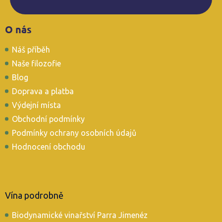
Z
O nás
á
p
Náš příběh
a
t
Naše filozofie
í
Blog
Doprava a platba
Výdejní místa
Obchodní podmínky
Podmínky ochrany osobních údajů
Hodnocení obchodu
Vína podrobně
Biodynamické vinařství Parra Jimenéz