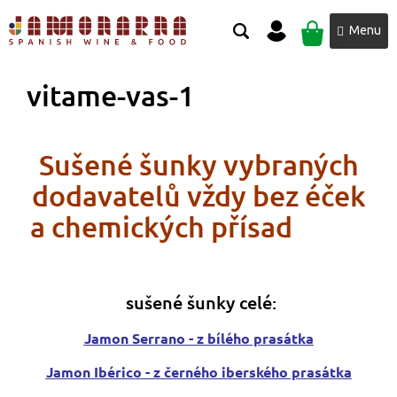
Přejít
NÁKUPNÍ
na
obsah
KOŠÍK
vitame-vas-1
Sušené šunky vybraných
dodavatelů vždy bez éček
a chemických přísad
sušené šunky celé:
Jamon Serrano - z bílého prasátka
Jamon Ibérico - z černého iberského prasátka