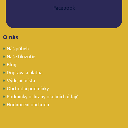
Facebook
Z
O nás
á
p
Náš příběh
a
t
Naše filozofie
í
Blog
Doprava a platba
Výdejní místa
Obchodní podmínky
Podmínky ochrany osobních údajů
Hodnocení obchodu