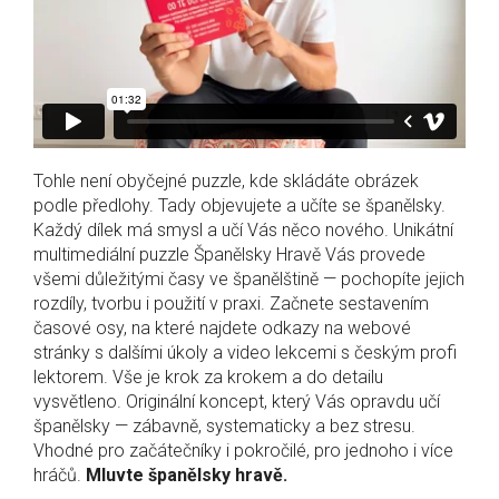
Tohle není obyčejné puzzle
, kde skládáte obrázek
podle předlohy
. Tady objevujete a učíte se španělsky.
Každý dílek má smysl a učí Vás něco nového.
Unikátní
multimediální puzzle Španělsky Hravě
Vás provede
všemi důležitými časy ve španělštině — pochopíte jejich
rozdíly, tvorbu i použití v praxi. Začnete sestavením
časové osy
, na které najdete
odkazy na webové
stránky s dalšími úkoly a video lekcemi s českým profi
lektorem
. Vše je krok za krokem a do detailu
vysvětleno.
Originální koncept
, který Vás opravdu učí
španělsky — zábavně, systematicky a bez stresu.
Vhodné pro začátečníky i pokročilé, pro jednoho i více
hráčů.
Mluvte španělsky hravě.