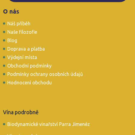
Z
O nás
á
p
Náš příběh
a
t
Naše filozofie
í
Blog
Doprava a platba
Výdejní místa
Obchodní podmínky
Podmínky ochrany osobních údajů
Hodnocení obchodu
Vína podrobně
Biodynamické vinařství Parra Jimenéz