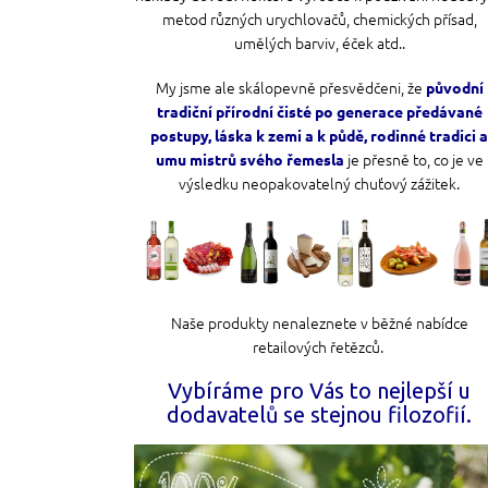
metod různých urychlovačů, chemických přísad,
umělých barviv, éček atd..
My jsme ale skálopevně přesvědčeni, že
původní
tradiční přírodní čisté po generace předávané
postupy, láska k zemi a k půdě, rodinné tradici 
je přesně to, co je ve
umu mistrů svého řemesla
výsledku neopakovatelný chuťový zážitek.
Naše produkty nenaleznete v běžné nabídce
retailových řetězců.
Vybíráme pro Vás to nejlepší u
dodavatelů se stejnou filozofií.