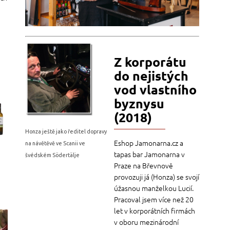
Z korporátu
a
do nejistých
vod vlastního
byznysu
(2018)
Honza ještě jako ředitel dopravy
Eshop Jamonarna.cz a
na návětěvě ve Scanii ve
tapas bar Jamonarna v
švédském Södertälje
Praze na Břevnově
provozuji já (Honza) se svojí
úžasnou manželkou Lucií.
Pracoval jsem více než 20
let v korporátních firmách
v oboru mezinárodní