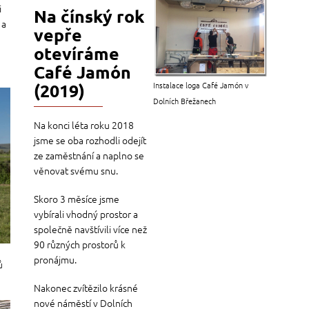
i
Na čínský rok
 a
vepře
otevíráme
Café Jamón
Instalace loga Café Jamón v
(2019)
Dolních Břežanech
Na konci léta roku 2018
jsme se oba rozhodli odejít
ze zaměstnání a naplno se
věnovat svému snu.
Skoro 3 měsíce jsme
vybírali vhodný prostor a
společně navštívili více než
90 různých prostorů k
pronájmu.
ů
Nakonec zvítězilo krásné
nové náměstí v Dolních