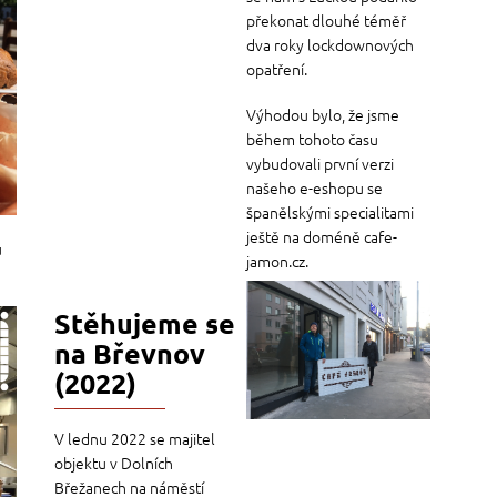
překonat dlouhé téměř
dva roky lockdownových
opatření.
Výhodou bylo, že jsme
během tohoto času
vybudovali první verzi
našeho e-eshopu se
španělskými specialitami
ještě na doméně cafe-
u
jamon.cz.
Stěhujeme se
na Břevnov
(2022)
V lednu 2022 se majitel
objektu v Dolních
Břežanech na náměstí