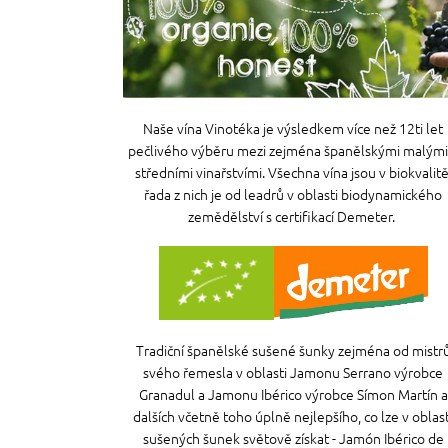
Naše vína Vinotéka je výsledkem více než 12ti let
pečlivého výběru mezi zejména španělskými malými
středními vinařstvími. Všechna vína jsou v biokvalitě
řada z nich je od leadrů v oblasti biodynamického
zemědělství s certifikací Demeter.
Tradiční španělské sušené šunky zejména od mistr
svého řemesla v oblasti Jamonu Serrano výrobce
Granadul a Jamonu Ibérico výrobce Símon Martín a
dalších včetně toho úplně nejlepšího, co lze v oblast
sušených šunek světově získat - Jamón Ibérico de