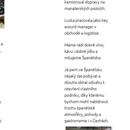
kamionové dopravy na
manažerských pozicích.
Lucka pracovala jako key
acount manager v
obchodě a logistice.
 a
Máme rádi dobré víno,
,
kávu i dobré jídlo a
milujeme Španělsko.
Já jsem ve Španělsku
nějaký čas pobýval a
dlouho sbíral odvahu k
otevření vlastního
podniku, díky kterému
bychom mohl nabídnout
ů
trochu španělské
atmosféry, pohody a
gastronomie i v Čechách.
i