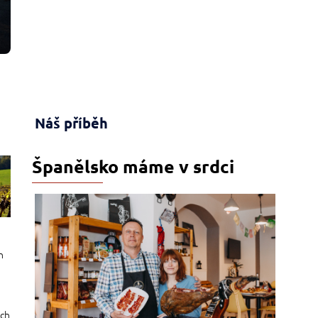
Náš příběh
Španělsko máme v srdci
h
ých