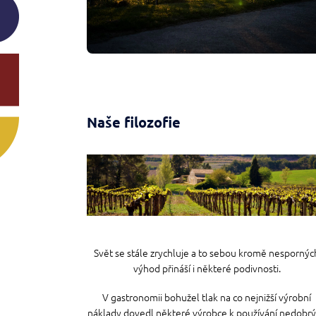
á
n
k
ů
Naše filozofie
Svět se stále zrychluje a to sebou kromě nespornýc
výhod přináší i některé podivnosti.
V gastronomii bohužel tlak na co nejnižší výrobní
náklady dovedl některé výrobce k používání nedobr