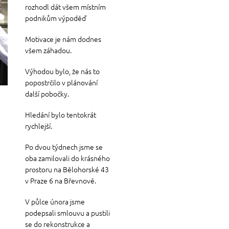
rozhodl dát všem místním
podnikům výpoděď
Motivace je nám dodnes
všem záhadou.
Výhodou bylo, že nás to
popostrčilo v plánování
další pobočky.
Hledání bylo tentokrát
rychlejší.
Po dvou týdnech jsme se
oba zamilovali do krásného
prostoru na Bělohorské 43
v Praze 6 na Břevnově.
V půlce února jsme
podepsali smlouvu a pustili
se do rekonstrukce a