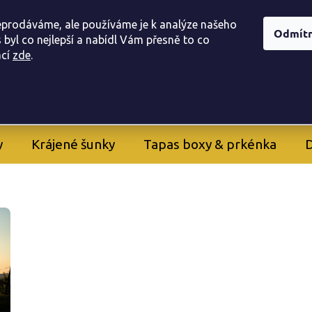
í obchodu
Doprava, a platba
Registrace provizního part
eprodáváme, ale používáme je k analýze našeho
Odmít
 byl co nejlepší a nabídl Vám přesně to co
ac
í
zde
.
605 282 261
+420
y
Krájené šunky
Tapas boxy & prkénka
D