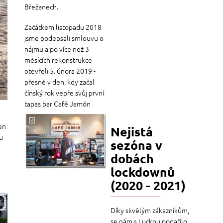
Břežanech.
Začátkem listopadu 2018
jsme podepsali smlouvu o
nájmu a po více než 3
měsících rekonstrukce
otevřeli 5. února 2019 -
přesně v den, kdy začal
čínský rok vepře svůj první
tapas bar Café Jamón
en
Nejistá
u
sezóna v
dobách
lockdownů
(2020 - 2021)
Díky skvělým zákazníkům,
se nám s Luckou podařilo