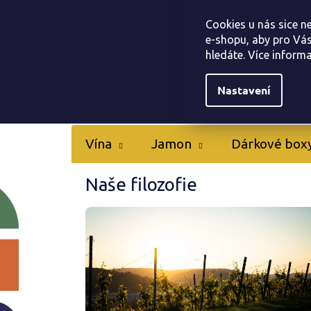
Přejít
Tapas bar Jamonarna
Kontakty
Hodnocen
na
Cookies u nás sice n
obsah
e-shopu, aby pro Vás
hledáte. Více inform
Nastavení
Vína
Jamon
Dárkové box
Naše filozofie
V
ý
p
i
s
č
l