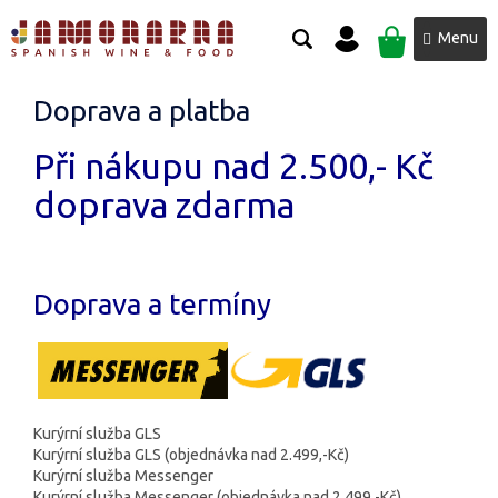
Přejít
NÁKUPNÍ
na
obsah
KOŠÍK
Doprava a platba
Při nákupu nad 2.500,- Kč
doprava zdarma
Doprava a termíny
Kurýrní služba GLS
Kurýrní služba GLS (objednávka nad 2.499,-Kč)
Kurýrní služba Messenger
Kurýrní služba Messenger (objednávka nad 2.499,-Kč)