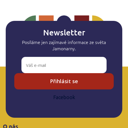
Newsletter
Posíláme jen zajímavé informace ze světa
Jamonarny.
Přihlásit se
Facebook
Z
O nás
á