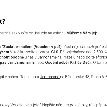
t?
dardně zakoupíte on-line zde na eshopu.
Můžeme Vám jej:
u
"Zaslat e-mailem (Voucher v pdf)
. Zaslání je samozřejmě
zd
rýrem
.V košíku zvolte dopravu
GLS
. Při objednávce nad 2.500 
dnout osobně
u nás v
Jamonarně
na Praze 6 nebo po telefonick
apas bar Jamonarna
nebo
Osobní odběr Králův Dvůr
. O tom, 
upit v našem Tapas baru
Jamonarna
na Bělohorské 43, Praha 6, 
árkový Voucher věnujete? Napište nám do poznámky, rádi připr