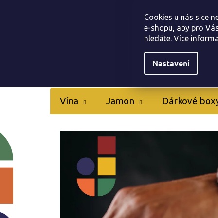
Přejít
Tapas bar Jamonarna
Kontakty
Hodnocen
na
Cookies u nás sice n
obsah
e-shopu, aby pro Vás
hledáte. Více inform
Nastavení
Vína
Jamon
Dárkové box