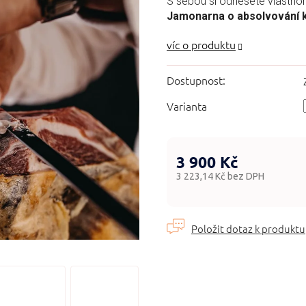
S sebou si odnesete vlastno
hvězdiček.
Jamonarna o absolvování 
Dostupnost:
Varianta
3 900 Kč
3 223,14 Kč bez DPH
Měrná
cena: