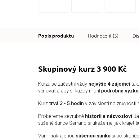
Hodnocení (3)
Di
Skupinový kurz 3 900 Kč
Kurzu se zúčastní vždy
nejvýše 4 zájemci
tak
věnovat a aby si každý mohl
podrobně vyzko
Kurz
trvá 3 - 5 hodin
v závislosti na zručnosti 
Probereme zevrubně
historii a názvosloví
Ja
sušené šunce Serrano si ukážeme, jak krájet š
Vámi nakrájenou
sušenou šunku
si po skonče