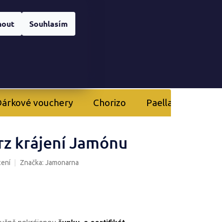
Registrace
nera
Přihlášení
nout
Souhlasím
NÁKUPNÍ
KOŠÍK
árkové vouchery
Chorizo
Paella
Kurzy 
rz krájení Jamónu
cení
Značka:
Jamonarna