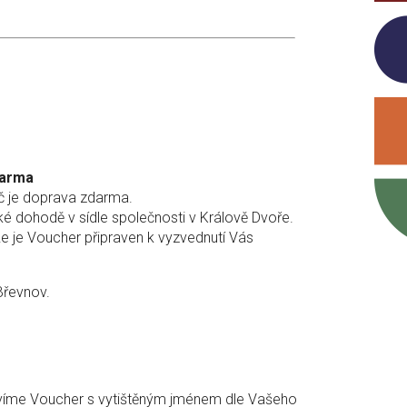
arma
Kč je doprava zdarma.
é dohodě v sídle společnosti v Králově Dvoře.
že je Voucher připraven k vyzvednutí Vás
Břevnov.
avíme Voucher s vytištěným jménem dle Vašeho