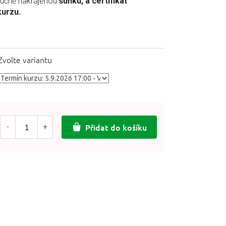
ručně nakrájenou
šunku, a certifikát
kurzu.
Zvolte variantu
Přidat do košíku