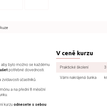
skuze
V ceně kurzu
, aby bylo možno se každému
Praktické školení
3
ušet
potřebné dovednosti.
Vámi nakrájená šunka
k
a zvídavosti účastníků.
mónu a na přední 8 měsíční
unku.
ní kurzu
odnesete s sebou